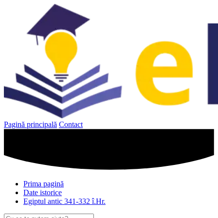
Sari
la
conținut
Pagină principală
Contact
Prima pagină
Date istorice
Egiptul antic 341-332 î.Hr.
Caută