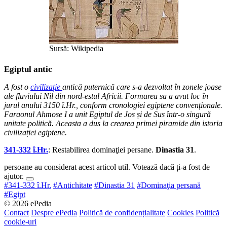
Sursă: Wikipedia
Egiptul antic
A fost o
civilizație
antică puternică care s-a dezvoltat în zonele joase
ale fluviului Nil din nord-estul Africii. Formarea sa a avut loc în
jurul anului 3150 î.Hr., conform cronologiei egiptene convenționale.
Faraonul Ahmose I a unit Egiptul de Jos și de Sus într-o singură
unitate politică. Aceasta a dus la crearea primei piramide din istoria
civilizației egiptene.
341-332 î.Hr.
: Restabilirea dominaţiei persane.
Dinastia 31
.
persoane au considerat acest articol util. Votează dacă ți-a fost de
ajutor.
#341-332 î.Hr.
#Antichitate
#Dinastia 31
#Dominaţia persană
#Egipt
© 2026 ePedia
Contact
Despre ePedia
Politică de confidențialitate
Cookies
Politică
cookie-uri