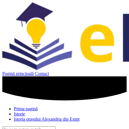
Sari
la
conținut
Pagină principală
Contact
Prima pagină
Istorie
Istoria oraşului Alexandria din Egipt
Caută