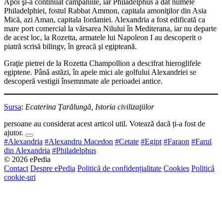
Apoi şi-a continuat campaniile, iar Philadelphus a dat numele
Philadelphiei, fostul Rabbat Ammon, capitala amoniţilor din Asia
Mică, azi Aman, capitala Iordaniei. Alexandria a fost edificată ca
mare port comercial la vărsarea Nilului în Mediterana, iar nu departe
de acest loc, la Rozetta, armatele lui Napoleon I au descoperit o
piatră scrisă bilingv, în greacă şi egipteană.
Graţie pietrei de la Rozetta Champollion a descifrat hieroglifele
egiptene. Până astăzi, în apele mici ale golfului Alexandriei se
descoperă vestigii însemnmate ale perioadei antice.
Sursa
:
Ecaterina Ţarălungă, Istoria civilizaţiilor
persoane au considerat acest articol util. Votează dacă ți-a fost de
ajutor.
#Alexandria
#Alexandru Macedon
#Cetate
#Egipt
#Faraon
#Farul
din Alexandria
#Philadelphus
© 2026 ePedia
Contact
Despre ePedia
Politică de confidențialitate
Cookies
Politică
cookie-uri