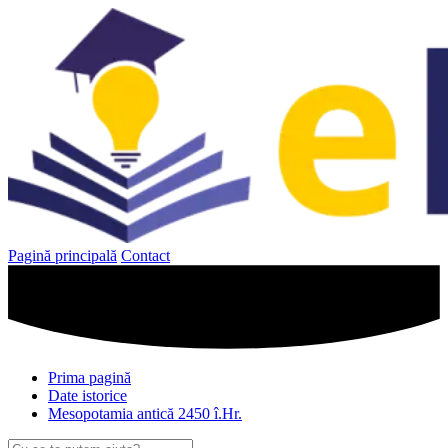
Sari
la
conținut
Pagină principală
Contact
Prima pagină
Date istorice
Mesopotamia antică 2450 î.Hr.
Caută