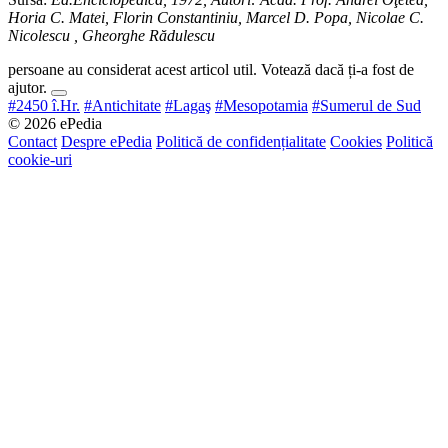
Horia C. Matei, Florin Constantiniu, Marcel D. Popa, Nicolae C.
Nicolescu , Gheorghe Rădulescu
persoane au considerat acest articol util. Votează dacă ți-a fost de
ajutor.
#2450 î.Hr.
#Antichitate
#Lagaş
#Mesopotamia
#Sumerul de Sud
© 2026 ePedia
Contact
Despre ePedia
Politică de confidențialitate
Cookies
Politică
cookie-uri