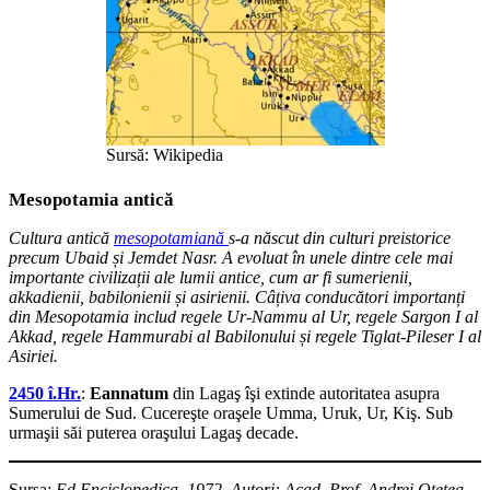
Sursă: Wikipedia
Mesopotamia antică
Cultura antică
mesopotamiană
s-a născut din culturi preistorice
precum Ubaid și Jemdet Nasr. A evoluat în unele dintre cele mai
importante civilizații ale lumii antice, cum ar fi sumerienii,
akkadienii, babilonienii și asirienii. Câțiva conducători importanți
din Mesopotamia includ regele Ur-Nammu al Ur, regele Sargon I al
Akkad, regele Hammurabi al Babilonului și regele Tiglat-Pileser I al
Asiriei.
2450 î.Hr.
:
Eannatum
din Lagaş îşi extinde autoritatea asupra
Sumerului de Sud. Cucereşte oraşele Umma, Uruk, Ur, Kiş. Sub
urmaşii săi puterea oraşului Lagaş decade.
Sursa:
Ed.Enciclopedica, 1972, Autori: Acad. Prof. Andrei Oţetea,