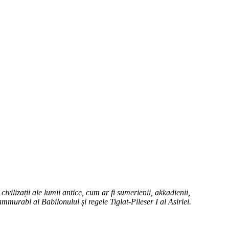
vilizații ale lumii antice, cum ar fi sumerienii, akkadienii,
urabi al Babilonului și regele Tiglat-Pileser I al Asiriei.