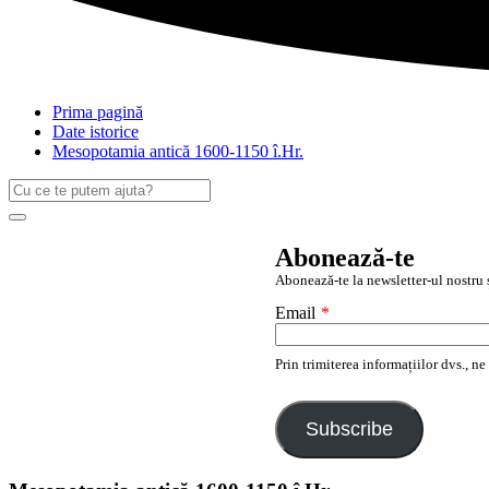
Prima pagină
Date istorice
Mesopotamia antică 1600-1150 î.Hr.
Caută
după:
Search
Abonează-te
Abonează-te la newsletter-ul nostru ș
Email
*
Prin trimiterea informațiilor dvs., n
Subscribe