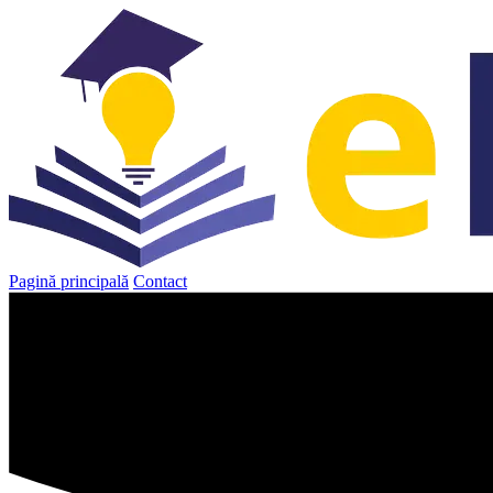
Sari
la
conținut
Pagină principală
Contact