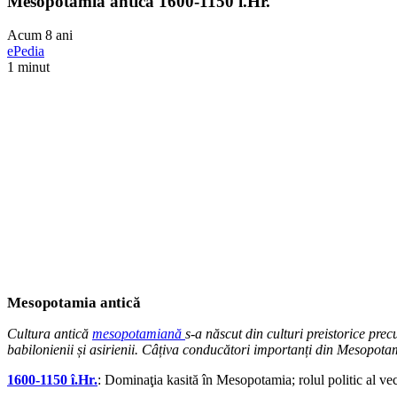
Mesopotamia antică 1600-1150 î.Hr.
Acum 8 ani
ePedia
1 minut
Mesopotamia antică
Cultura antică
mesopotamiană
s-a născut din culturi preistorice prec
babilonienii și asirienii. Câțiva conducători importanți din Mesopota
1600-1150 î.Hr.
: Dominaţia kasită în Mesopotamia; rolul politic al ve