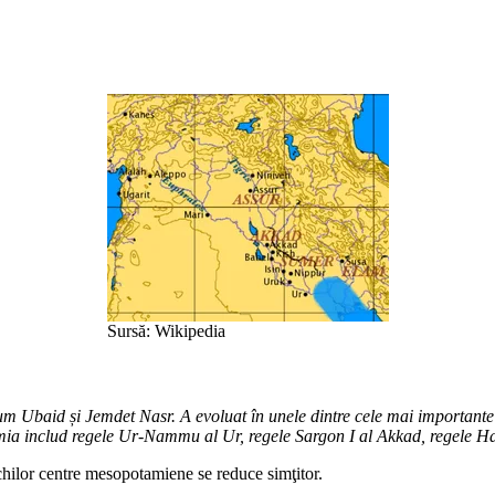
Sursă: Wikipedia
um Ubaid și Jemdet Nasr. A evoluat în unele dintre cele mai importante ci
mia includ regele Ur-Nammu al Ur, regele Sargon I al Akkad, regele Hamm
chilor centre mesopotamiene se reduce simţitor.