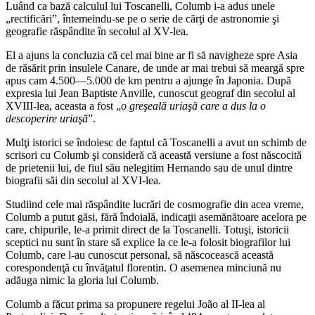
Luând ca bază calculul lui Toscanelli, Columb i-a adus unele
„rectificări”, întemeindu-se pe o serie de cărţi de astronomie şi
geografie răspândite în secolul al XV-lea.
El a ajuns la concluzia că cel mai bine ar fi să navigheze spre Asia
de răsărit prin insulele Canare, de unde ar mai trebui să meargă spre
apus cam 4.500—5.000 de km pentru a ajunge în Japonia. După
expresia lui Jean Baptiste Anville, cunoscut geograf din secolul al
XVIII-lea, aceasta a fost „
o greşeală uriaşă care a dus la o
descoperire uriaşă
”.
Mulţi istorici se îndoiesc de faptul că Toscanelli a avut un schimb de
scrisori cu Columb şi consideră că această versiune a fost născocită
de prietenii lui, de fiul său nelegitim Hernando sau de unul dintre
biografii săi din secolul al XVI-lea.
Studiind cele mai răspândite lucrări de cosmografie din acea vreme,
Columb a putut găsi, fără îndoială, indicaţii asemănătoare acelora pe
care, chipurile, le-a primit direct de la Toscanelli. Totuşi, istoricii
sceptici nu sunt în stare să explice la ce le-a folosit biografilor lui
Columb, care l-au cunoscut personal, să născocească această
corespondenţă cu învăţatul florentin. O asemenea minciună nu
adăuga nimic la gloria lui Columb.
Columb a făcut prima sa propunere regelui João al II-lea al