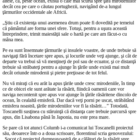
altele, că, peste ocean, există o cale mai scurtă spre ţara mirodeniilor
decât cea pe care o căutau portughezii, navigând de-a lungul
ţărmurilor occidentale ale Africii.
„Ştiu că existenţa unui asemenea drum poate fi dovedită pe temeiul
că pământul are forma unei sfere. Totuşi, pentru a uşura această
întreprindere, trimit maiestăţii sale o hartă pe care am făcut-o cu
mâna mea.
Pe ea sunt însemnate ţărmurile şi insulele voastre, de unde trebuie să
navigaţi fără încetare spre apus, şi locurile unde veţi ajunge, şi cât de
departe va trebui să vă menţineţi de pol sau de ecuator, şi ce distanţă
trebuie să străbateţi pentru a ajunge în ţările unde există mai mult
decât oriunde mirodenii şi pietre preţioase de tot felul.
Nu vă miraţi că eu arăt la apus ţările unde cresc mirodeniile, în timp
ce de obicei ele sunt arătate la răsărit, fiindcă oamenii care vor
naviga necontenit spre apus vor ajunge în ţările răsăritene dincolo de
ocean, în cealaltă emisferă. Dar dacă veţi porni pe uscat, străbătând
emisfera noastră, ţările mirodeniilor vor fi la răsărit…” Totodată,
Toscanelli susţinea cu stăruinţă că distanţa care trebuie parcursă spre
apus, din Lisabona până în Japonia, nu este prea mare.
Se pare că tot atunci Columb i-a comunicat lui Toscanelli proiectul
său, deoarece într-o a doua scrisoare, florentinul scria genovezului:
„Socot că proiectul dumneavoastră de a călători de la răsărit spre