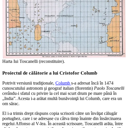
Harta Iui Toscanelli (reconstituire).
Proiectul de călătorie a lui Cristofor Columb
Potrivit versiunii tradiţionale,
Columb
s-a adresat încă în 1474
cunoscutului astronom şi geograf italian (florentin)
Paolo Toscanelli
cerându-i sfatul cu privire la cel mai scurt drum pe mare până în
„India”. Acesta i-a arătat multă bunăvoinţă lui Columb, care era un
om sărac.
El i-a trimis drept răspuns copia scrisorii către un învăţat călugăr
portughez, care i se adresase cu câtva timp înainte din însărcinarea
regelui Affonso al V-lea. În această scrisoare, Toscanelli arăta, între