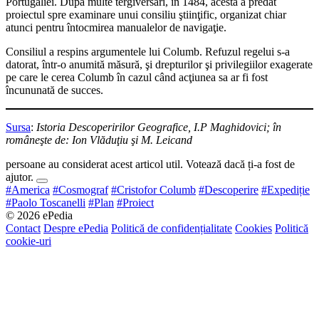
Portugaliei. După multe tergiversări, în 1484, acesta a predat
proiectul spre examinare unui consiliu ştiinţific, organizat chiar
atunci pentru întocmirea manualelor de navigaţie.
Consiliul a respins argumentele lui Columb. Refuzul regelui s-a
datorat, într-o anumită măsură, şi drepturilor şi privilegiilor exagerate
pe care le cerea Columb în cazul când acţiunea sa ar fi fost
încununată de succes.
Sursa
:
Istoria Descoperirilor Geografice, I.P Maghidovici; în
româneşte de: Ion Vlăduţiu şi M. Leicand
persoane au considerat acest articol util. Votează dacă ți-a fost de
ajutor.
#America
#Cosmograf
#Cristofor Columb
#Descoperire
#Expediție
#Paolo Toscanelli
#Plan
#Proiect
© 2026 ePedia
Contact
Despre ePedia
Politică de confidențialitate
Cookies
Politică
cookie-uri