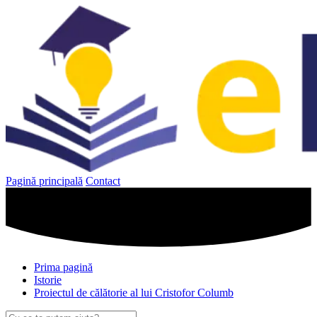
Sari
la
conținut
Pagină principală
Contact
Prima pagină
Istorie
Proiectul de călătorie al lui Cristofor Columb
Caută