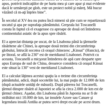
apus, potrivit indicaţiilor de pe harta mea şi care apar şi mai evidente
dacă le urmăreşti pe glob, este un proiect nobil şi măreţ. Mă bucur
văzând că m-aţi înţeles bine”.
În secolul al XV-lea nu putea încă nimeni să ştie cum se repartizează
uscatul şi apa pe suprafaţa pământului. Greşeala lui Toscanelli
consta în faptul că el exagerase cu aproape de două ori întinderea
continentului asiatic de la apus spre răsărit.
El a apreciat distanţa pe uscat, de la Lisabona până la ţărmurile
răsăritene ale Chinei, la aproape două treimi din circumferinţa
globului, întrucât socotea că oraşul chinezesc „Kinsai” (Hanciu), de
pe litoral, se află la 230° est de meridianul Lisabonei. Potrivit cu
aceasta, Toscanelli a micşorat întinderea de apă care desparte spre
apus Europa de sud de China, deoarece considera că oraşul Kinsai
este situat la 130° vest de meridianul Lisabonei.
El a calculat lăţimea acestui spaţiu la o treime din circumferinţa
pământului, adică, după socotelile lui, la mai puţin de 12.000 de km
(după actualele unităţi de măsură). După părerea lui Toscanelli,
ţărmul dinspre răsărit al Japoniei se afla la circa 2.000 de km est de
ţărmul chinez. Aşadar, din Lisabona până în Japonia nu ar fi de
străbătut nici 10.000 de km, iar insulele Azore sau Canare şi
legendara insulă Antilia ar putea servi drept escale pe acest drum.