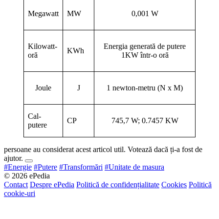
Megawatt
MW
0,001 W
Kilowatt-
Energia generată de putere
KWh
oră
1KW într-o oră
Joule
J
1 newton-metru (N x M)
Cal-
CP
745,7 W; 0.7457 KW
putere
persoane au considerat acest articol util. Votează dacă ți-a fost de
ajutor.
#Energie
#Putere
#Transformări
#Unitate de masura
© 2026 ePedia
Contact
Despre ePedia
Politică de confidențialitate
Cookies
Politică
cookie-uri