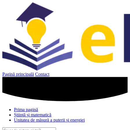
Sari
la
conținut
Pagină principală
Contact
Prima pagină
Știinţă și matematică
Unitatea de măsură a puterii și energiei
Caută