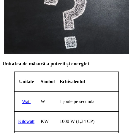
Unitatea de măsură a puterii și energiei
Unitate
Simbol
Echivalentul
Wa
tt
W
1 joule pe secundă
Kilowatt
KW
1000 W (1,34 CP)