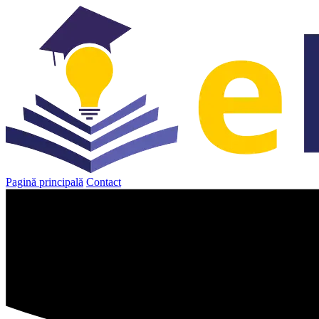
Sari
la
conținut
Pagină principală
Contact