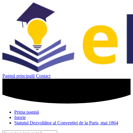
Sari
la
conținut
Pagină principală
Contact
Prima pagină
Istorie
Statutul Dezvoltător al Convenţiei de la Paris, mai 1864
Caută