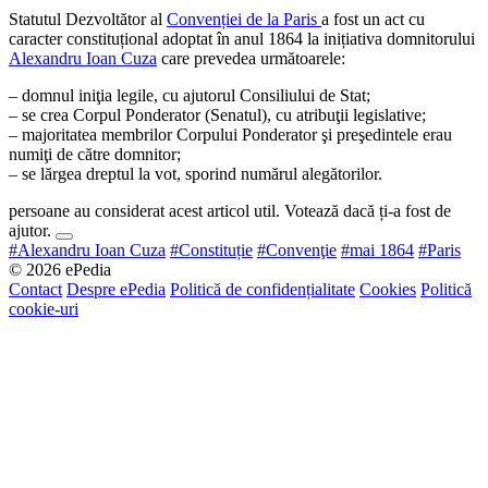
Statutul Dezvoltător al
Convenției de la Paris
a fost un act cu
caracter constituțional adoptat în anul 1864 la inițiativa domnitorului
Alexandru Ioan Cuza
care prevedea următoarele:
– domnul iniţia legile, cu ajutorul Consiliului de Stat;
– se crea Corpul Ponderator (Senatul), cu atribuţii legislative;
– majoritatea membrilor Corpului Ponderator şi preşedintele erau
numiţi de către domnitor;
– se lărgea dreptul la vot, sporind numărul alegătorilor.
persoane au considerat acest articol util. Votează dacă ți-a fost de
ajutor.
#Alexandru Ioan Cuza
#Constituție
#Convenţie
#mai 1864
#Paris
© 2026 ePedia
Contact
Despre ePedia
Politică de confidențialitate
Cookies
Politică
cookie-uri