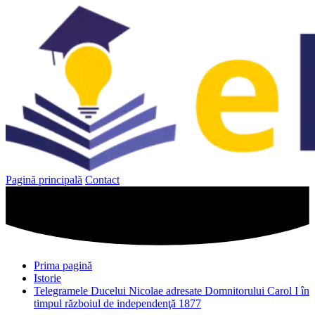
Sari
la
conținut
Pagină principală
Contact
Prima pagină
Istorie
Telegramele Ducelui Nicolae adresate Domnitorului Carol I în
timpul războiul de independenţă 1877