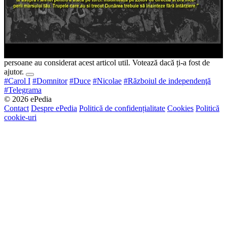
persoane au considerat acest articol util. Votează dacă ți-a fost de
ajutor.
#Carol I
#Domnitor
#Duce
#Nicolae
#Războiul de independenţă
#Telegrama
© 2026 ePedia
Contact
Despre ePedia
Politică de confidențialitate
Cookies
Politică
cookie-uri