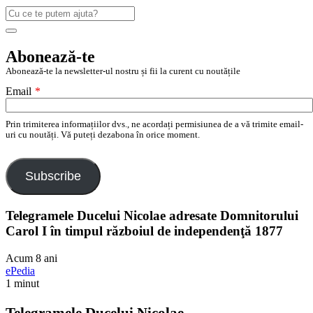
Caută
după:
Search
Abonează-te
Abonează-te la newsletter-ul nostru și fii la curent cu noutățile
Email
*
Prin trimiterea informațiilor dvs., ne acordați permisiunea de a vă trimite email-
uri cu noutăți. Vă puteți dezabona în orice moment.
Subscribe
Telegramele Ducelui Nicolae adresate Domnitorului
Carol I în timpul războiul de independenţă 1877
Acum 8 ani
ePedia
1 minut
Telegramele Ducelui Nicolae