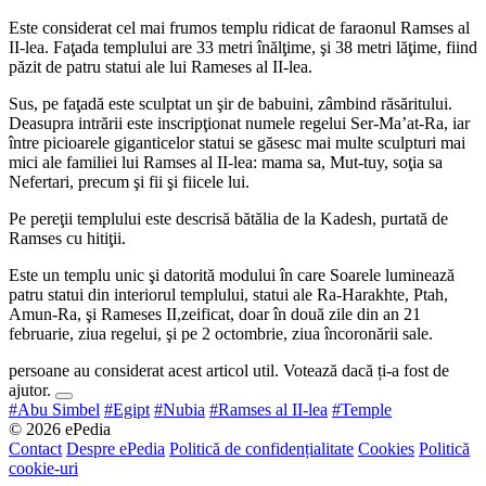
Este considerat cel mai frumos templu ridicat de faraonul Ramses al
II-lea. Faţada templului are 33 metri înălţime, şi 38 metri lăţime, fiind
păzit de patru statui ale lui Rameses al II-lea.
Sus, pe faţadă este sculptat un şir de babuini, zâmbind răsăritului.
Deasupra intrării este inscripţionat numele regelui Ser-Ma’at-Ra, iar
între picioarele giganticelor statui se găsesc mai multe sculpturi mai
mici ale familiei lui Ramses al II-lea: mama sa, Mut-tuy, soţia sa
Nefertari, precum şi fii şi fiicele lui.
Pe pereţii templului este descrisă bătălia de la Kadesh, purtată de
Ramses cu hitiţii.
Este un templu unic şi datorită modului în care Soarele luminează
patru statui din interiorul templului, statui ale Ra-Harakhte, Ptah,
Amun-Ra, şi Rameses II,zeificat, doar în două zile din an 21
februarie, ziua regelui, şi pe 2 octombrie, ziua încoronării sale.
persoane au considerat acest articol util. Votează dacă ți-a fost de
ajutor.
#Abu Simbel
#Egipt
#Nubia
#Ramses al II-lea
#Temple
© 2026 ePedia
Contact
Despre ePedia
Politică de confidențialitate
Cookies
Politică
cookie-uri