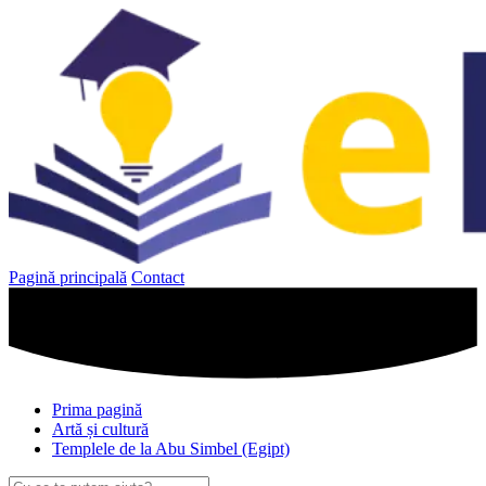
Sari
la
conținut
Pagină principală
Contact
Prima pagină
Artă și cultură
Templele de la Abu Simbel (Egipt)
Caută