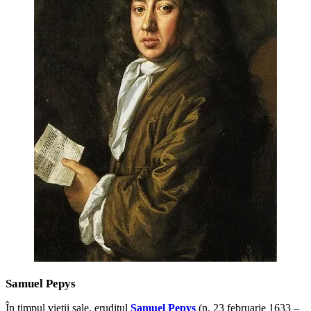
Samuel Pepys
În timpul vieţii sale, eruditul
Samuel Pepys
(n. 23 februarie 1633 –