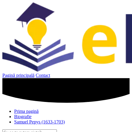
Sari
la
conținut
Pagină principală
Contact
Prima pagină
Biografie
Samuel Pepys (1633-1703)
Caută