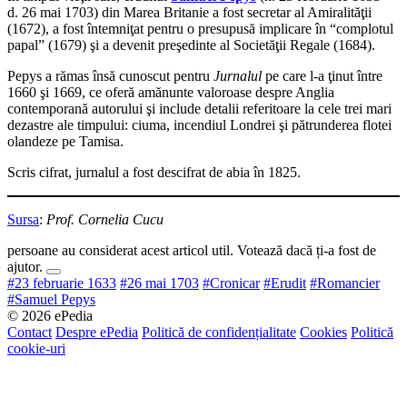
d. 26 mai 1703) din Marea Britanie a fost secretar al Amiralităţii
(1672), a fost întemniţat pentru o presupusă implicare în “complotul
papal” (1679) şi a devenit preşedinte al Societăţii Regale (1684).
Pepys a rămas însă cunoscut pentru
Jurnalul
pe care l-a ţinut între
1660 şi 1669, ce oferă amănunte valoroase despre Anglia
contemporană autorului şi include detalii referitoare la cele trei mari
dezastre ale timpului: ciuma, incendiul Londrei şi pătrunderea flotei
olandeze pe Tamisa.
Scris cifrat, jurnalul a fost descifrat de abia în 1825.
Sursa
:
Prof. Cornelia Cucu
persoane au considerat acest articol util. Votează dacă ți-a fost de
ajutor.
#23 februarie 1633
#26 mai 1703
#Cronicar
#Erudit
#Romancier
#Samuel Pepys
© 2026 ePedia
Contact
Despre ePedia
Politică de confidențialitate
Cookies
Politică
cookie-uri