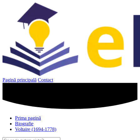
Sari
la
conținut
Pagină principală
Contact
Prima pagină
Biografie
Voltaire (1694-1778)
Caută