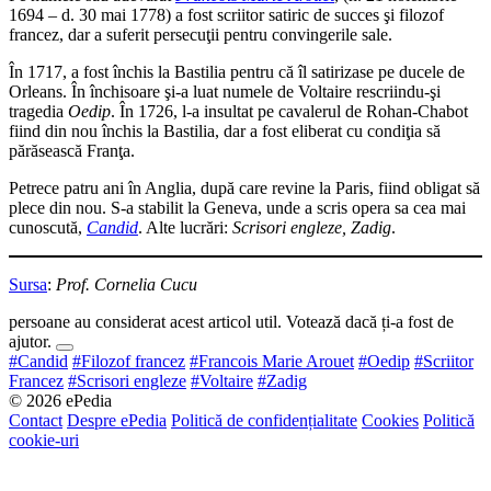
1694 – d. 30 mai 1778) a fost scriitor satiric de succes şi filozof
francez, dar a suferit persecuţii pentru convingerile sale.
În 1717, a fost închis la Bastilia pentru că îl satirizase pe ducele de
Orleans. În închisoare şi-a luat numele de Voltaire rescriindu-şi
tragedia
Oedip
. În 1726, l-a insultat pe cavalerul de Rohan-Chabot
fiind din nou închis la Bastilia, dar a fost eliberat cu condiţia să
părăsească Franţa.
Petrece patru ani în Anglia, după care revine la Paris, fiind obligat să
plece din nou. S-a stabilit la Geneva, unde a scris opera sa cea mai
cunoscută,
Candid
. Alte lucrări:
Scrisori engleze, Zadig
.
Sursa
:
Prof. Cornelia Cucu
persoane au considerat acest articol util. Votează dacă ți-a fost de
ajutor.
#Candid
#Filozof francez
#Francois Marie Arouet
#Oedip
#Scriitor
Francez
#Scrisori engleze
#Voltaire
#Zadig
© 2026 ePedia
Contact
Despre ePedia
Politică de confidențialitate
Cookies
Politică
cookie-uri