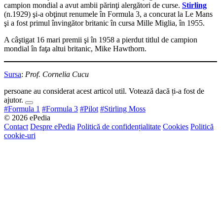
campion mondial a avut ambii părinţi alergători de curse.
Stirling
(n.1929) şi-a obţinut renumele în Formula 3, a concurat la Le Mans
şi a fost primul învingător britanic în cursa Mille Miglia, în 1955.
A câştigat 16 mari premii şi în 1958 a pierdut titlul de campion
mondial în faţa altui britanic, Mike Hawthorn.
Sursa
:
Prof. Cornelia Cucu
persoane au considerat acest articol util. Votează dacă ți-a fost de
ajutor.
#Formula 1
#Formula 3
#Pilot
#Stirling Moss
© 2026 ePedia
Contact
Despre ePedia
Politică de confidențialitate
Cookies
Politică
cookie-uri