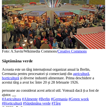
Foto: A.Savin/Wikimedia Commons/
Creative Commons
Săptămâna verde
Aceasta este un târg internațional organizat anual la Berlin,
Germania pentru procesatori și comercianți din
agricultură
,
horticultură
și diverse industrii alimentare. Prima deschidere a
acestui târg a avut loc între 20 și 28 februarie 1926.
persoane au considerat acest articol util. Votează dacă ți-a fost de
ajutor.
#Agricultura
#Alimente
#Berlin
#Germania
#Green week
#Horticultură
#Săptămâna verde
#Târg