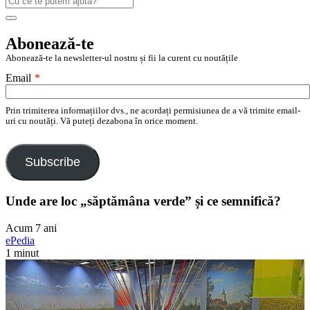
după:
Search
Abonează-te
Abonează-te la newsletter-ul nostru și fii la curent cu noutățile
Email
*
Prin trimiterea informațiilor dvs., ne acordați permisiunea de a vă trimite email-
uri cu noutăți. Vă puteți dezabona în orice moment.
Subscribe
Unde are loc „săptămâna verde” și ce semnifică?
Acum 7 ani
ePedia
1 minut