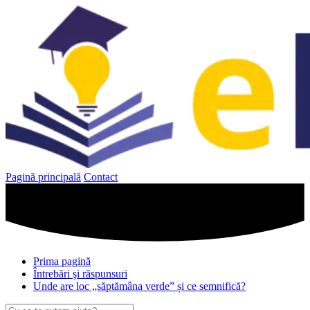
Sari
la
conținut
Pagină principală
Contact
Prima pagină
Întrebări şi răspunsuri
Unde are loc „săptămâna verde” și ce semnifică?
Caută