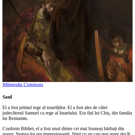
Wikimedia Commons
Saul
El a fost primul rege al israeliților. El a fost ales de către
judecătorul Samuel ca rege al Israelului. Era fiul lui Chiș, din familia
lui Beniamin.
Conform Bibliei, el a fost unul dintre cei mai frumoși bărbați din
popor. Statura lui era impresionantă, fiind cu un cap mai mare decât