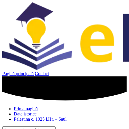
Sari
la
conținut
Pagină principală
Contact
Prima pagină
Date istorice
Palestina c. 1025 î.Hr. – Saul
Caută