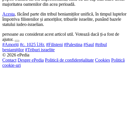
majoritatea oamenilor din acea perioadă.
Acesta
, făcând parte din tribul beniamiților unifică, în timpul luptelor
împotriva filistenilor și amoriților, triburile israelite, punând bazele
statului iudeo-israelian.
persoane au considerat acest articol util. Votează dacă ți-a fost de
ajutor.
#Amoriţi
#c. 1025 î.Hr.
#Filisteni
#Palestina
#Saul
#tribul
beniamiților
#Triburi israelite
© 2026 ePedia
Contact
Despre ePedia
Politică de confidențialitate
Cookies
Politică
cookie-uri