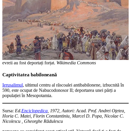
evreii au fost deportați forțat.
Wikimedia Commons
Captivitatea babiloneană
Ierusalimul
, ultimul centru al răscoalei antibabilonene, izbucnită în
590, este ocupat de Nabucodonosor II; deportarea unei părți a
populației în Mesopotamia.
Sursa:
Ed.
Enciclopedica
, 1972, Autori: Acad. Prof. Andrei Oţetea,
Horia C. Matei, Florin Constantiniu, Marcel D. Popa, Nicolae C.
Nicolescu , Gheorghe Rădulescu