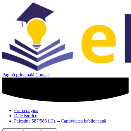
Sari
la
conținut
Pagină principală
Contact
Prima pagină
Date istorice
Palestina 587/586 î.Hr. – Captivitatea babiloneană
Caută