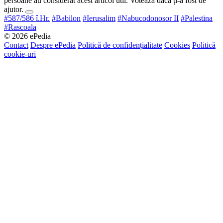
persoane au considerat acest articol util. Votează dacă ți-a fost de
ajutor.
#587/586 î.Hr.
#Babilon
#Ierusalim
#Nabucodonosor II
#Palestina
#Rascoala
© 2026 ePedia
Contact
Despre ePedia
Politică de confidențialitate
Cookies
Politică
cookie-uri