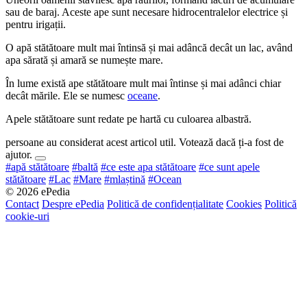
sau de baraj. Aceste ape sunt necesare hidrocentralelor electrice și
pentru irigații.
O apă stătătoare mult mai întinsă și mai adâncă decât un lac, având
apa sărată și amară se numește mare.
În lume există ape stătătoare mult mai întinse și mai adânci chiar
decât mările. Ele se numesc
oceane
.
Apele stătătoare sunt redate pe hartă cu culoarea albastră.
persoane au considerat acest articol util. Votează dacă ți-a fost de
ajutor.
#apă stătătoare
#baltă
#ce este apa stătătoare
#ce sunt apele
stătătoare
#Lac
#Mare
#mlaștină
#Ocean
© 2026 ePedia
Contact
Despre ePedia
Politică de confidențialitate
Cookies
Politică
cookie-uri