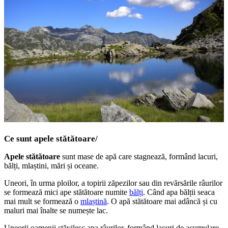
Ce sunt apele stătătoare/
Apele stătătoare
sunt mase de apă care stagnează, formând lacuri,
bălți, mlaștini, mări și oceane.
Uneori, în urma ploilor, a topirii zăpezilor sau din revărsările râurilor
se formează mici ape stătătoare numite
bălți
. Când apa bălții seaca
mai mult se formează o
mlaștină
. O apă stătătoare mai adâncă și cu
maluri mai înalte se numește lac.
Uneorii oamenii stăvilesc apa râurilor, formând lacuri de acumulare