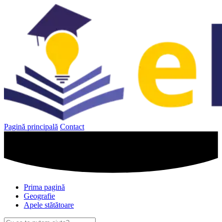
Sari
la
conținut
Pagină principală
Contact
Prima pagină
Geografie
Apele stătătoare
Caută