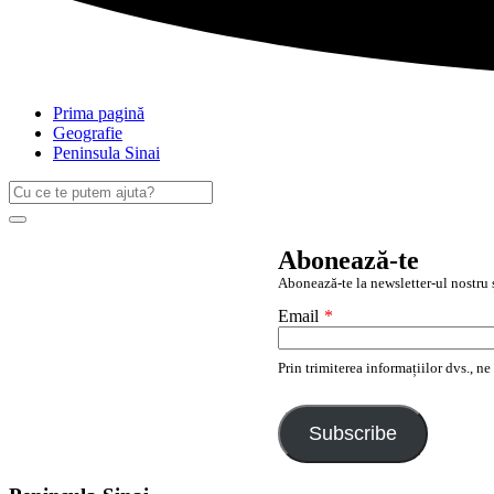
Prima pagină
Geografie
Peninsula Sinai
Caută
după:
Search
Abonează-te
Abonează-te la newsletter-ul nostru ș
Email
*
Prin trimiterea informațiilor dvs., n
Subscribe