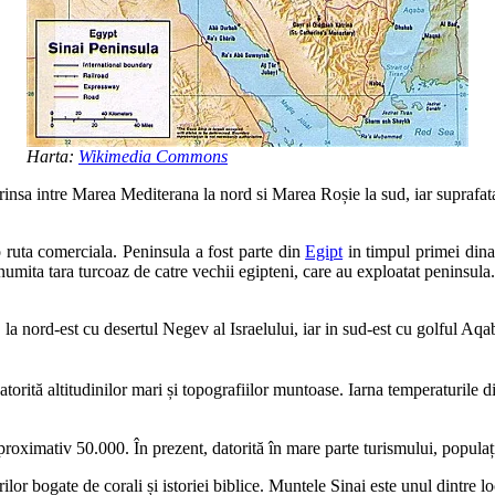
Harta:
Wikimedia Commons
rinsa intre Marea Mediterana la nord si Marea Roșie la sud, iar suprafat
 o ruta comerciala. Peninsula a fost parte din
Egipt
in timpul primei dinas
enumita tara turcoaz de catre vechii egipteni, care au exploatat peninsula.
la nord-est cu desertul Negev al Israelului, iar in sud-est cu golful Aqa
atorită altitudinilor mari și topografiilor muntoase. Iarna temperaturile
ximativ 50.000. În prezent, datorită în mare parte turismului, populația
ifurilor bogate de corali și istoriei biblice. Muntele Sinai este unul dintre