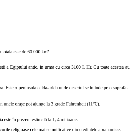
a totala este de 60.000 km².
tii a Egiptului antic, in urma cu circa 3100 I. Hr. Cu toate acestea au
ba. Este o peninsula calda-arida unde desertul se intinde pe o suprafata
 din unele orașe pot ajunge la 3 grade Fahrenheit (11℃).
 este în prezent estimată la 1, 4 milioane.
 locurile religioase cele mai semnificative din credintele abrahamice.