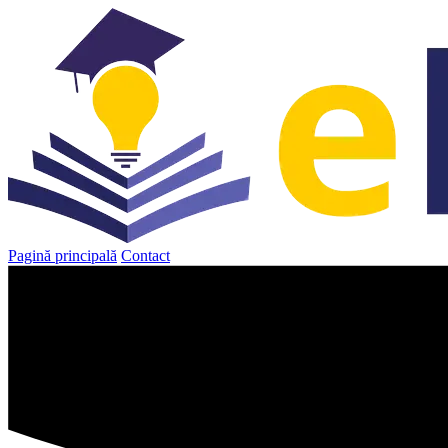
Sari
la
conținut
Pagină principală
Contact