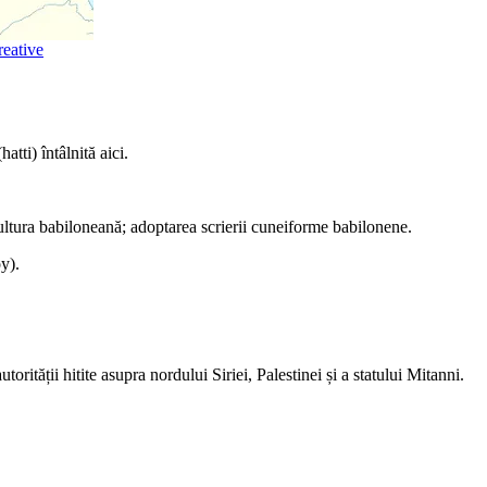
reative
tti) întâlnită aici.
e cultura babiloneană; adoptarea scrierii cuneiforme babilonene.
y).
orității hitite asupra nordului Siriei, Palestinei și a statului Mitanni.