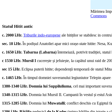
Mărimea Imper
Commons
Statul Hitit antic
c. 2000 î.Hr.
Triburile indo-europene
ale hitiților se stabilesc in cent
sec. 18 î.Hr.
În podișul Anatoliei apar mici orașe-state hitite: Nesa, Ku
c. 1650 î.Hr.
Tabarna (Labarna)
întemeiază, potrivit tradiției, statu
c 1530 î.Hr.
Mursil I
cucerește și jefuiește, la capătul unui raid de 2
sec 15 î.Hr.
Eclipsa puterii hitite; dependență temporară de statul Mita
c. 1465 î.Hr.
În timpul domniei suveranului legiuniutor Telepin apare c
1380-1340 î.Hr.
Domnia lui Suppiluliuma
, cel mai important suveran
1340-1315 î.Hr.
Domnia lui Mursil II. Campanii în vestul și estul Asie
1315-1285 î.Hr.
Domnia lui
Muwatalli
; conflict deschis cu Egiptul f
1286 î.Hr.
Bătălia
nedecisă
de la Kadeș
(prima bătălie din istorie a că