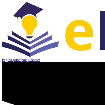
Sari
la
conținut
Pagină principală
Contact