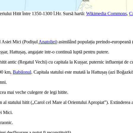
iului Hitit între 1350-1300 î.Hr. Sursă hartă:
Wikimedia Commons
,
C
rul Asiei Mici (Podișul
Anatoliei
) asimilând populația preindo-europeană (ha
șșar, Hattușaș, angajate intr-o continuă luptă pentru putere.
l hitit antic (Regatul Vechi) cu capitala la Kușșar, puternic influențat d
000 km,
Babilonul
. Capitala statului este mutată la Hattușaș (azi Boğazkö
nni.
ea mai veche culegere de legi hitite.
 al statului hitit („Carol cel Mare al Orientului Apropiat”). Extinderea aut
i Mici.
araonic.
rei desfășurare a putut fi reconstituită).