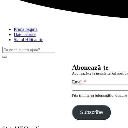
Prima pagină
Date istorice
Statul Hitit antic
Caută
după:
Search
Abonează-te
Abonează-te la newsletter-ul nostru ș
Email
*
Prin trimiterea informațiilor dvs., n
Subscribe