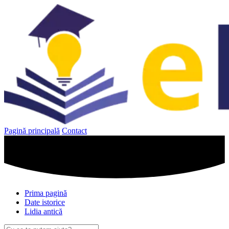
Sari
la
conținut
Pagină principală
Contact
Prima pagină
Date istorice
Lidia antică
Caută