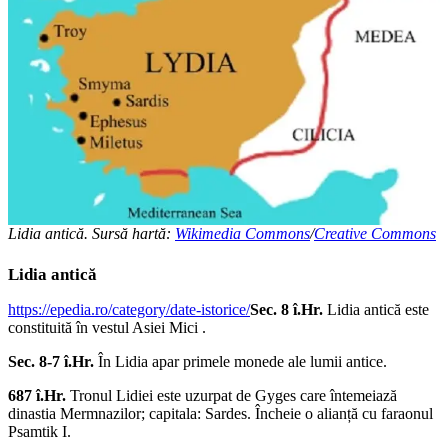
Lidia antică. Sursă hartă:
Wikimedia Commons
/
Creative Commons
Lidia antică
https://epedia.ro/category/date-istorice/
Sec. 8 î.Hr.
Lidia antică este
constituită în vestul Asiei Mici .
Sec. 8-7 î.Hr.
În Lidia apar primele monede ale lumii antice.
687 î.Hr.
Tronul Lidiei este uzurpat de Gyges care întemeiază
dinastia Mermnazilor; capitala: Sardes. Încheie o alianță cu faraonul
Psamtik I.