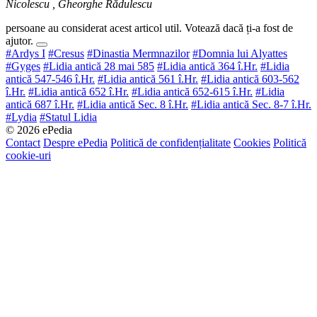
Nicolescu , Gheorghe Rădulescu
persoane au considerat acest articol util. Votează dacă ți-a fost de
ajutor.
#Ardys I
#Cresus
#Dinastia Mermnazilor
#Domnia lui Alyattes
#Gyges
#Lidia antică 28 mai 585
#Lidia antică 364 î.Hr.
#Lidia
antică 547-546 î.Hr.
#Lidia antică 561 î.Hr.
#Lidia antică 603-562
î.Hr.
#Lidia antică 652 î.Hr.
#Lidia antică 652-615 î.Hr.
#Lidia
antică 687 î.Hr.
#Lidia antică Sec. 8 î.Hr.
#Lidia antică Sec. 8-7 î.Hr.
#Lydia
#Statul Lidia
© 2026 ePedia
Contact
Despre ePedia
Politică de confidențialitate
Cookies
Politică
cookie-uri