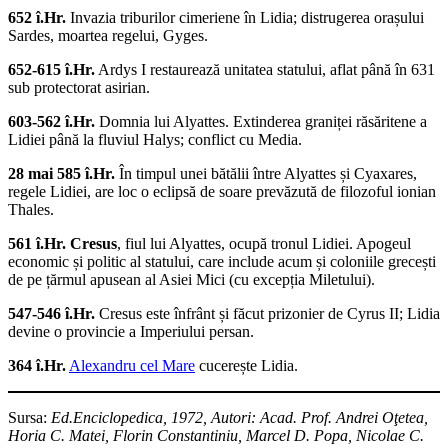
652 î.Hr.
Invazia triburilor cimeriene în Lidia; distrugerea orașului
Sardes, moartea regelui, Gyges.
652-615 î.Hr.
Ardys I restaurează unitatea statului, aflat până în 631
sub protectorat asirian.
603-562 î.Hr.
Domnia lui Alyattes. Extinderea graniței răsăritene a
Lidiei până la fluviul Halys; conflict cu Media.
28 mai 585 î.Hr.
În timpul unei bătălii între Alyattes și Cyaxares,
regele Lidiei, are loc o eclipsă de soare prevăzută de filozoful ionian
Thales.
561 î.Hr.
Cresus
, fiul lui Alyattes, ocupă tronul Lidiei. Apogeul
economic și politic al statului, care include acum și coloniile grecești
de pe țărmul apusean al Asiei Mici (cu excepția Miletului).
547-546 î.Hr.
Cresus este înfrânt și făcut prizonier de Cyrus II; Lidia
devine o provincie a Imperiului persan.
364 î.Hr.
Alexandru cel Mare
cucerește Lidia.
Sursa:
Ed.Enciclopedica, 1972, Autori: Acad. Prof. Andrei Oţetea,
Horia C. Matei, Florin Constantiniu, Marcel D. Popa, Nicolae C.