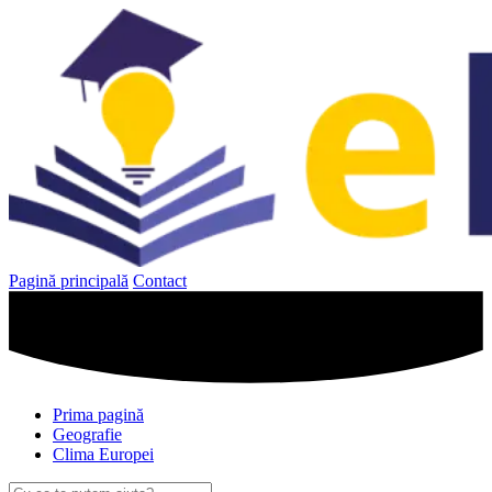
Sari
la
conținut
Pagină principală
Contact
Prima pagină
Geografie
Clima Europei
Caută