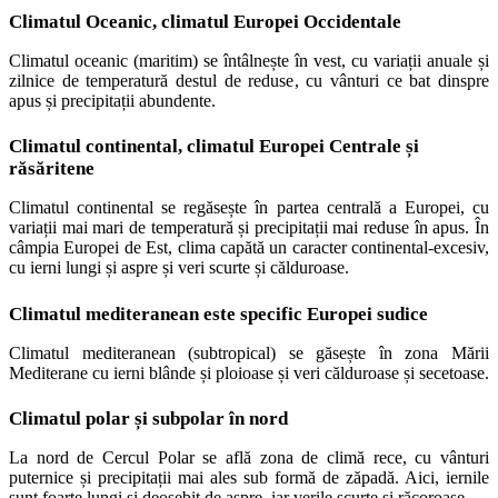
Climatul Oceanic, climatul Europei Occidentale
Climatul oceanic (maritim) se întâlnește în vest, cu variații anuale și
zilnice de temperatură destul de reduse, cu vânturi ce bat dinspre
apus și precipitații abundente.
Climatul continental, climatul Europei Centrale și
răsăritene
Climatul continental se regăsește în partea centrală a Europei, cu
variații mai mari de temperatură și precipitații mai reduse în apus. În
câmpia Europei de Est, clima capătă un caracter continental-excesiv,
cu ierni lungi și aspre și veri scurte și călduroase.
Climatul mediteranean este specific Europei sudice
Climatul mediteranean (subtropical) se găsește în zona Mării
Mediterane cu ierni blânde și ploioase și veri călduroase și secetoase.
Climatul polar și subpolar în nord
La nord de Cercul Polar se află zona de climă rece, cu vânturi
puternice și precipitații mai ales sub formă de zăpadă. Aici, iernile
sunt foarte lungi și deosebit de aspre, iar verile scurte și răcoroase.