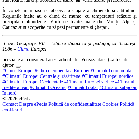
În zonele muntoase se observă o etajare a climei după altitudine.
Regiunile înalte au o climă de munte, cu temperaturi scăzute și
precipitații abundente. Vârfurile foarte înalte din Munții Alpi și
Caucaz sunt acoperite cu zăpezi permanente și ghețari.
Sursa:
Geografie VII – Editura didactică și pedagogică București
1986 –
Clima
Europei
persoane au considerat acest articol util. Votează dacă ți-a fost de
ajutor.
#Clima Europei
#Clima temperată a Europei
#Climatul continental
#Climatul Europei Centrale și răsăritene
#Climatul Europei nordice
#Climatul Europei Occidentale
#Climatul Europei sudice
#Climatul
mediteranean
#Climatul Oceanic
#Climatul polar
#Climatul subpolar
în nord
© 2026 ePedia
Contact
Despre ePedia
Politică de confidențialitate
Cookies
Politică
cookie-uri