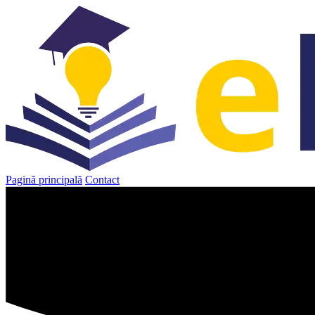
Sari
la
conținut
Pagină principală
Contact