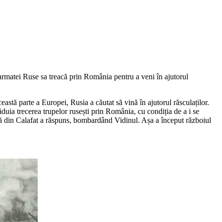
rmatei Ruse sa treacă prin România pentru a veni în ajutorul
astă parte a Europei, Rusia a căutat să vină în ajutorul răsculaților.
uia trecerea trupelor rusești prin România, cu condiția de a i se
nă din Calafat a răspuns, bombardând Vidinul. Așa a început războiul