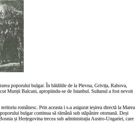
rarea poporului bulgar. În bătăliile de la Plevna, Grivița, Rahova,
recut Munții Balcani, apropiindu-se de Istanbul. Sultanul a fost nevoit
teritoriu românesc. Prin aceasta i s-a asigurat ieșirea directă la Marea
poporului bulgar continua să rămână sub stăpânire otomană. Deși
Bosnia și Herțegovina trecea sub administrația Austro-Ungariei, care