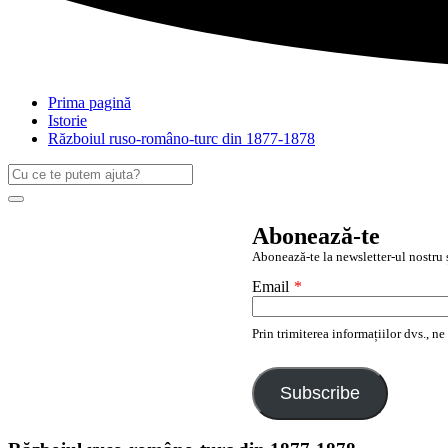
Prima pagină
Istorie
Războiul ruso-româno-turc din 1877-1878
Caută
după:
Search
Abonează-te
Abonează-te la newsletter-ul nostru ș
Email
*
Prin trimiterea informațiilor dvs., n
Subscribe