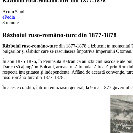
Războiul ruso-româno-turc din 1877-1878
Acum 5 ani
ePedia
3 minute
Războiul ruso-româno-turc din 1877-1878
Războiul ruso-româno-turc
din 1877-1878 a izbucnit în momentul în
bulgarilor și sârbilor care se răsculaseră împotriva Imperiului Otoman.
În anii 1875-1876, în Peninsula Balcanică au izbucnit răscoale ale bulga
Dar ca să ajungă în Balcani, armata rusă trebuia să treacă prin Români
respecta integritatea și independența. Aflând de această convenție, t
ruso-româno-turc din 1877-1878.
În aceste condiții, într-un entuziasm general, la 9 mai 1877 guvernul ț