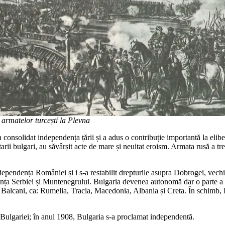
 armatelor turcești la Plevna
consolidat independența țării și a adus o contribuție importantă la elibe
ntarii bulgari, au săvârșit acte de mare și neuitat eroism. Armata rusă a t
dependența României și i s-a restabilit drepturile asupra Dobrogei, vechi 
ța Serbiei și Muntenegrului. Bulgaria devenea autonomă dar o parte a 
n Balcani, ca: Rumelia, Tracia, Macedonia, Albania și Creta. În schimb, 
 Bulgariei; în anul 1908, Bulgaria s-a proclamat independentă.