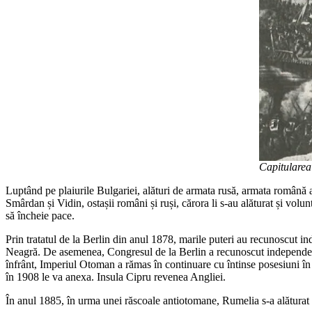
Capitularea
Luptând pe plaiurile Bulgariei, alături de armata rusă, armata română a 
Smârdan și Vidin, ostașii români și ruși, cărora li s-au alăturat și volu
să încheie pace.
Prin tratatul de la Berlin din anul 1878, marile puteri au recunoscut in
Neagră. De asemenea, Congresul de la Berlin a recunoscut independen
înfrânt, Imperiul Otoman a rămas în continuare cu întinse posesiuni î
în 1908 le va anexa. Insula Cipru revenea Angliei.
În anul 1885, în urma unei răscoale antiotomane, Rumelia s-a alăturat