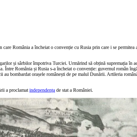
 care România a încheiat o convenție cu Rusia prin care i se permitea a
rilor și sârbilor împotriva Turciei. Urmărind să obțină supremația în ace
a. Între România și Rusia s-a încheiat o convenție: guvernul român îngăd
urcii au bombardat orașele românești de pe malul Dunării. Artileria româ
ării a proclamat
independența
de stat a României.