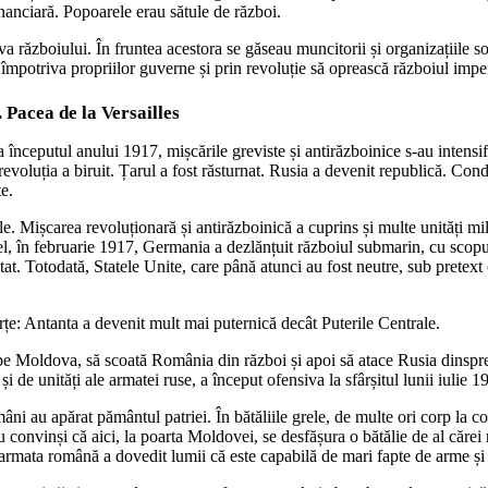
inanciară. Popoarele erau sătule de război.
a războiului. În fruntea acestora se găseau muncitorii și organizațiile so
potriva propriilor guverne și prin revoluție să oprească războiul imperi
 Pacea de la Versailles
 începutul anului 1917, mișcările greviste și antirăzboinice s-au intensifi
evoluția a biruit. Țarul a fost răsturnat. Rusia a devenit republică. 
e.
e. Mișcarea revoluționară și antirăzboinică a cuprins și multe unități mil
el, în februarie 1917, Germania a dezlănțuit războiul submarin, cu scopul
stat. Totodată, Statele Unite, care până atunci au fost neutre, sub pretex
orțe: Antanta a devenit mult mai puternică decât Puterile Centrale.
e Moldova, să scoată România din război și apoi să atace Rusia dinspr
 de unități ale armatei ruse, a început ofensiva la sfârșitul lunii iulie 1
omâni au apărat pământul patriei. În bătăliile grele, de multe ori corp la c
u convinși că aici, la poarta Moldovei, se desfășura o bătălie de al cărei
rmata română a dovedit lumii că este capabilă de mari fapte de arme și că