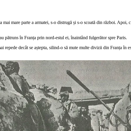
mai mare parte a armatei, s-o distrugă și s-o scoată din război. Apoi, cu 
au pătruns în Franța prin nord-estul ei, înaintând fulgerător spre Paris.
i repede decât se aștepta, silind-o să mute multe divizii din Franța în es