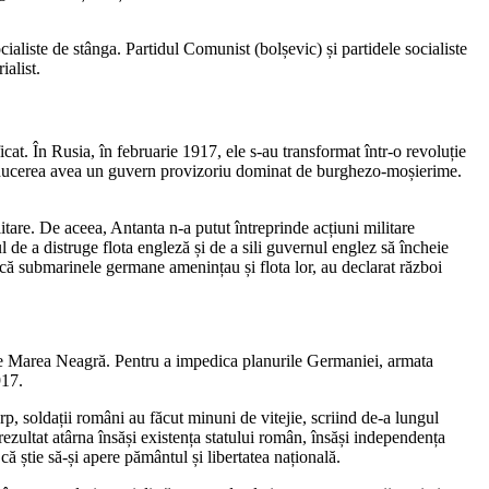
cialiste de stânga. Partidul Comunist (bolșevic) și partidele socialiste
alist.
cat. În Rusia, în februarie 1917, ele s-au transformat într-o revoluție
Conducerea avea un guvern provizoriu dominat de burghezo-moșierime.
itare. De aceea, Antanta n-a putut întreprinde acțiuni militare
 de a distruge flota engleză și de a sili guvernul englez să încheie
t că submarinele germane amenințau și flota lor, au declarat război
e Marea Neagră. Pentru a impedica planurile Germaniei, armata
917.
orp, soldații români au făcut minuni de vitejie, scriind de-a lungul
 rezultat atârna însăși existența statului român, însăși independența
 știe să-și apere pământul și libertatea națională.