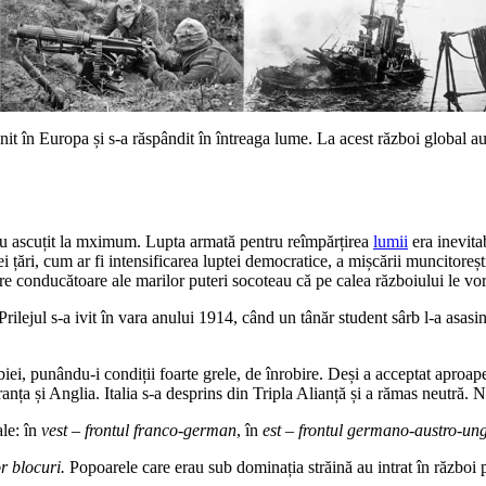
nit în Europa și s-a răspândit în întreaga lume. La acest război global au 
s-au ascuțit la mximum. Lupta armată pentru reîmpărțirea
lumii
era inevita
 țări, cum ar fi intensificarea luptei democratice, a mișcării muncitorești
re conducătoare ale marilor puteri socoteau că pe calea războiului le vor
 Prilejul s-a ivit în vara anului 1914, când un tânăr student sârb l-a asa
, punându-i condiții foarte grele, de înrobire. Deși a acceptat aproape 
nța și Anglia. Italia s-a desprins din Tripla Alianță și a rămas neutră.
le: în
vest – frontul franco-german
, în
est – frontul germano-austro-un
r blocuri.
Popoarele care erau sub dominația străină au intrat în război