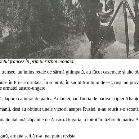
ontul francez în primul război mondial
t tranșee, au întins rețele de sârmă ghimpată, au făcut cazemate și alte ob
runse în Prusia orintală. În schimb, în sudul frontului de est, rușii au p
e armatei austro-ungare.
ldă, Japonia a intrat de partea Antantei, iar Turcia de partea Triplei Alia
manii, deși au obținut unele victorii asupra Rusiei, n-au reușit s-o scoat
opulație italiană stăpânite de Austro-Ungaria, a intrat în război de partea 
gară, armata sârbă n-a mai putut rezista.