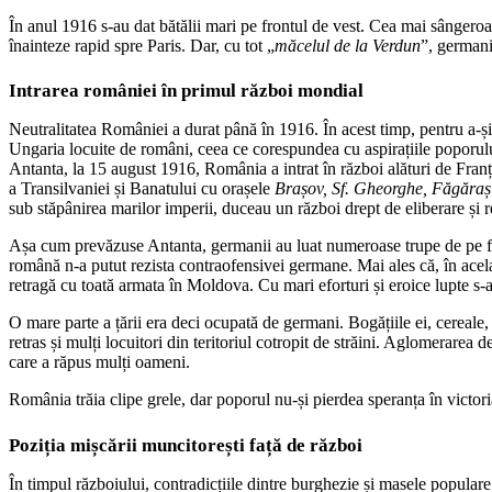
În anul 1916 s-au dat bătălii mari pe frontul de vest. Cea mai sângeroa
înainteze rapid spre Paris. Dar, cu tot „
măcelul de la Verdun
”, germani
Intrarea româniei în primul război mondial
Neutralitatea României a durat până în 1916. În acest timp, pentru a-și
Ungaria locuite de români, ceea ce corespundea cu aspirațiile poporului
Antanta, la 15 august 1916, România a intrat în război alături de Franț
a Transilvaniei și Banatului cu orașele
Brașov, Sf. Gheorghe, Făgăraș
sub stăpânirea marilor imperii, duceau un război drept de eliberare și re
Așa cum prevăzuse Antanta, germanii au luat numeroase trupe de pe fro
română n-a putut rezista contraofensivei germane. Mai ales că, în acel
retragă cu toată armata în Moldova. Cu mari eforturi și eroice lupte s-a s
O mare parte a țării era deci ocupată de germani. Bogățiile ei, cereale,
retras și mulți locuitori din teritoriul cotropit de străini. Aglomerarea 
care a răpus mulți oameni.
România trăia clipe grele, dar poporul nu-și pierdea speranța în victor
Poziția mișcării muncitorești față de război
În timpul războiului, contradicțiile dintre burghezie și masele populare