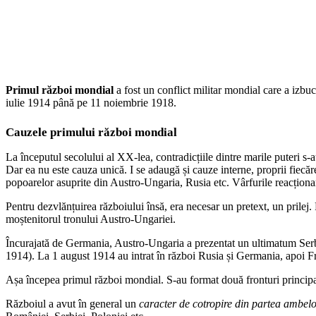
Primul război mondial
a fost un conflict militar mondial care a izbuc
iulie 1914 până pe 11 noiembrie 1918.
Cauzele primului război mondial
La începutul secolului al XX-lea, contradicțiile dintre marile puteri 
Dar ea nu este cauza unică. I se adaugă și cauze interne, proprii fiecărei
popoarelor asuprite din Austro-Ungaria, Rusia etc. Vârfurile reacționa
Pentru dezvlănțuirea războiului însă, era necesar un pretext, un prilej.
moștenitorul tronului Austro-Ungariei.
Încurajată de Germania, Austro-Ungaria a prezentat un ultimatum Serbiei
1914). La 1 august 1914 au intrat în război Rusia și Germania, apoi Fra
Așa începea primul război mondial. S-au format două fronturi principa
Războiul a avut în general un
caracter de cotropire din partea ambelo