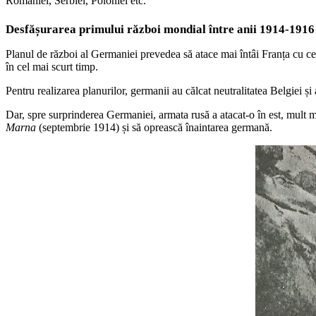
României, Serbiei, Poloniei etc.
Desfășurarea primului război mondial între anii 1914-1916
Planul de război al Germaniei prevedea să atace mai întâi Franța cu cea 
în cel mai scurt timp.
Pentru realizarea planurilor, germanii au călcat neutralitatea Belgiei și 
Dar, spre surprinderea Germaniei, armata rusă a atacat-o în est, mult ma
Marna
(septembrie 1914) și să oprească înaintarea germană.