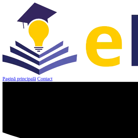
Sari
la
conținut
Pagină principală
Contact