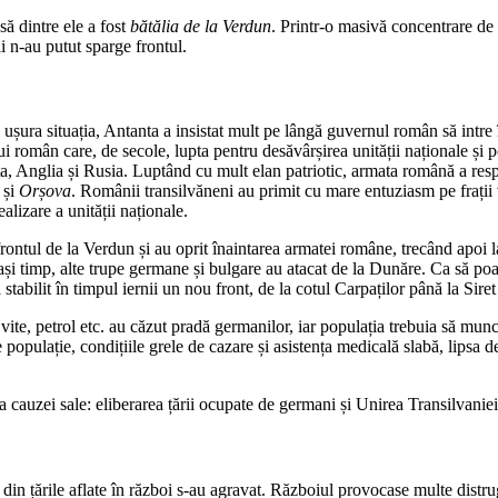
să dintre ele a fost
bătălia de la Verdun
. Printr-o masivă concentrare de
i n-au putut sparge frontul.
 ușura situația, Antanta a insistat mult pe lângă guvernul român să intre 
 român care, de secole, lupta pentru desăvârșirea unității naționale și p
a, Anglia și Rusia. Luptând cu mult elan patriotic, armata română a respi
și
Orșova
. Românii transilvăneni au primit cu mare entuziasm pe frații v
alizare a unității naționale.
ntul de la Verdun și au oprit înaintarea armatei române, trecând apoi l
ași timp, alte trupe germane și bulgare au atacat de la Dunăre. Ca să po
tabilit în timpul iernii un nou front, de la cotul Carpaților până la Siret
 vite, petrol etc. au căzut pradă germanilor, iar populația trebuia să mu
de populație, condițiile grele de cazare și asistența medicală slabă, lipsa
ia cauzei sale: eliberarea țării ocupate de germani și Unirea Transilvani
 din țările aflate în război s-au agravat. Războiul provocase multe distru