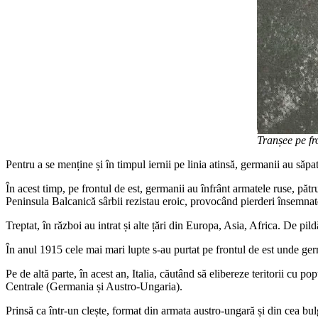
Tranșee pe fr
Pentru a se menține și în timpul iernii pe linia atinsă, germanii au săpa
În acest timp, pe frontul de est, germanii au înfrânt armatele ruse, păt
Peninsula Balcanică sârbii rezistau eroic, provocând pierderi însemnat
Treptat, în război au intrat și alte țări din Europa, Asia, Africa. De pi
În anul 1915 cele mai mari lupte s-au purtat pe frontul de est unde ger
Pe de altă parte, în acest an, Italia, căutând să elibereze teritorii cu p
Centrale (Germania și Austro-Ungaria).
Prinsă ca într-un clește, format din armata austro-ungară și din cea bul