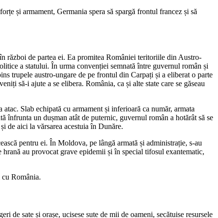
 forțe și armament, Germania spera să spargă frontul francez și să
în război de partea ei. Ea promitea României teritoriile din Austro-
olitice a statului. În urma convenției semnată între guvernul român și
ns trupele austro-ungare de pe frontul din Carpați și a eliberat o parte
eniți să-i ajute a se elibera. România, ca și alte state care se găseau
a atac. Slab echipată cu armament și inferioară ca număr, armata
ată înfrunta un dușman atât de puternic, guvernul român a hotărât să se
 și de aici la vărsarea acestuia în Dunăre.
ncească pentru ei. În Moldova, pe lângă armată și administrație, s-au
 de hrană au provocat grave epidemii și în special tifosul exantematic,
ei cu România.
geri de sate și orașe, ucisese sute de mii de oameni, secătuise resursele