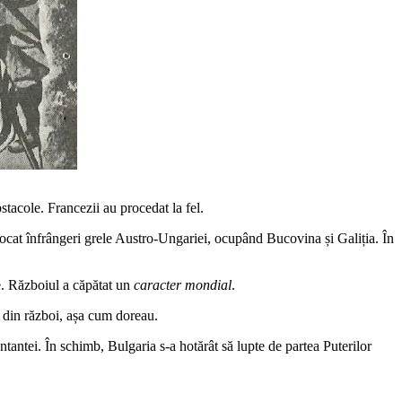
stacole. Francezii au procedat la fel.
rovocat înfrângeri grele Austro-Ungariei, ocupând Bucovina și Galiția. În
nțe. Războiul a căpătat un
caracter mondial
.
ă din război, așa cum doreau.
Antantei. În schimb, Bulgaria s-a hotărât să lupte de partea Puterilor