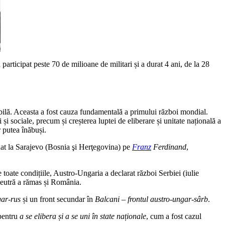
participat peste 70 de milioane de militari și a durat 4 ani, de la 28
bilă. Aceasta a fost cauza fundamentală a primului război mondial.
 și sociale, precum și creșterea luptei de eliberare și unitate națională a
 putea înăbuși.
sinat la Sarajevo (Bosnia şi Herţegovina) pe
Franz
Ferdinand
,
toate condițiile, Austro-Ungaria a declarat război Serbiei (iulie
 Neutră a rămas și România.
gar-rus
și un front secundar în
Balcani – frontul austro-ungar-sârb
.
 pentru
a se elibera și a se uni în state naționale
, cum a fost cazul