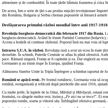
alimentare și de combustibil. În toate țările bântuia foametea și criza f
De aceea, într-o serie de țări s-au produs mișcări revoluționare împotriv
din România, Bulgaria și Serbia chemau popoarele să întoarcă armele îm
Desfășurarea primului război mondial între anii 1917-1918.
Revoluția burghezo-democratică din februarie 1917 din Rusia.
La
burghezo-democratică. Având în frunte Partidul Comunist (bolșevic), r
Acesta a hotărât să continue războiul. Poporul însă nu mai voia să lupt
Intrarea S.U.A. în război.
Revoluția rusă a avut un ecou în toate țăril
deosebite. În schimb, Puterile Centrale se aflau în plină ofensivă. Astf
pace. Rămasă singură, Franța ar fi capitulat și ea. Dar englezii au rezi
Germaniei și au trimis trupe în Europa, ajutând Franța.
Alăturarea Statelor Unite la Tripla Înțelegere a schimbat raportul de f
Românii se apără eroic.
Pe frontul românesc, Germania voia să ocup
română, reorganizată și refăcută după pierderile din anul 1916, ajutată și
Cu multe jertfe, în luptele de la
Oituz, Mărăști
și
Mărășești
, ostașii r
frontului, cu sângele multor eroi, lozinca „
Pe aici nu se trece!
”. Ei era
poporului român, soarta și viitorul său. Înfrângând ofensiva germană, a