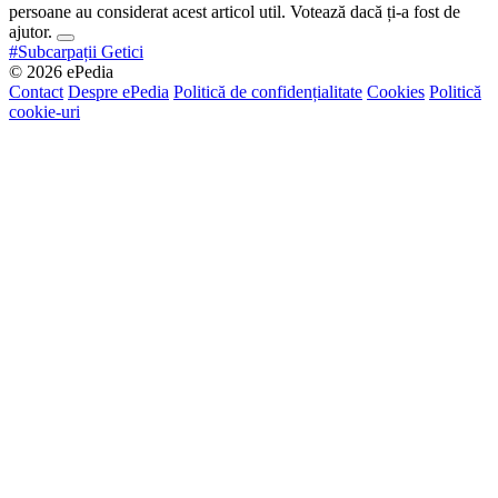
persoane au considerat acest articol util. Votează dacă ți-a fost de
ajutor.
#Subcarpații Getici
© 2026 ePedia
Contact
Despre ePedia
Politică de confidențialitate
Cookies
Politică
cookie-uri