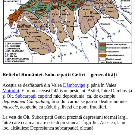
Relieful României. Subcarpații Getici – generalități
Aceștia se desfășoară din Valea
Dâmboviței
și până în Valea
Motrului
. Ei n-au aceeași înfățișare peste tot. Astfel, între Dâmbovița
și Olt,
Subcarpații
cuprind mici depresiunia, ca, de exemplu,
depresiunea Câmpulung
, în sudul cărora se găsesc dealuri numite
muscele
, acoperite cu păduri și livezi de pomi fructiferi.
La vest de Olt, Subcarpații Getici prezintă depresiuni tot mai largi,
între care cea mai mare este depresiunea Târgu Jiu. Acestea, la un
loc, alcătuiesc Depresiunea subcarpatică olteană.