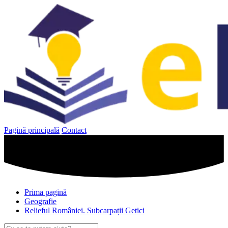
Sari
la
conținut
Pagină principală
Contact
Prima pagină
Geografie
Relieful României. Subcarpații Getici
Caută