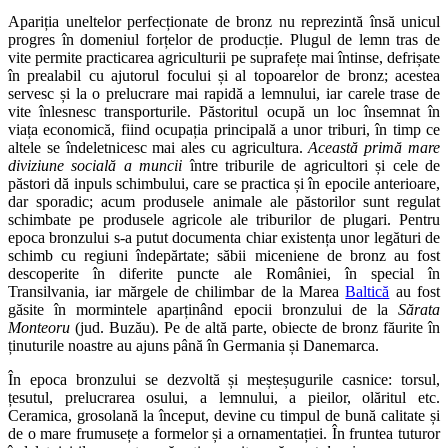
Apariția uneltelor perfecționate de bronz nu reprezintă însă unicul
progres în domeniul forțelor de producție. Plugul de lemn tras de
vite permite practicarea agriculturii pe suprafețe mai întinse, defrișate
în prealabil cu ajutorul focului și al topoarelor de bronz; acestea
servesc și la o prelucrare mai rapidă a lemnului, iar carele trase de
vite înlesnesc transporturile. Păstoritul ocupă un loc însemnat în
viața economică, fiind ocupația principală a unor triburi, în timp ce
altele se îndeletnicesc mai ales cu agricultura.
Această primă mare
diviziune socială a muncii
între triburile de agricultori și cele de
păstori dă inpuls schimbului, care se practica și în epocile anterioare,
dar sporadic; acum produsele animale ale păstorilor sunt regulat
schimbate pe produsele agricole ale triburilor de plugari. Pentru
epoca bronzului s-a putut documenta chiar existența unor legături de
schimb cu regiuni îndepărtate; săbii miceniene de bronz au fost
descoperite în diferite puncte ale României, în special în
Transilvania, iar mărgele de chilimbar de la Marea
Baltică
au fost
găsite în mormintele aparținând epocii bronzului de la
Sărata
Monteoru
(jud. Buzău). Pe de altă parte, obiecte de bronz făurite în
ținuturile noastre au ajuns până în Germania și Danemarca.
În epoca bronzului se dezvoltă și meșteșugurile casnice: torsul,
țesutul, prelucrarea osului, a lemnului, a pieilor, olăritul etc.
Ceramica, grosolană la început, devine cu timpul de bună calitate și
de o mare frumusețe a formelor și a ornamentației. În fruntea tuturor