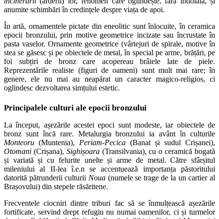
incinerării
(arderii) lor, fenomen care oglindește, fără îndoială, și
anumite schimbări în credințele despre viața de apoi.
În artă, ornamentele pictate din eneolitic sunt înlocuite, în ceramica
epocii bronzului, prin motive geometrice incizate sau încrustate în
pasta vaselor. Ornamente geometrice (vârtejuri de spirale, motive în
stea se găsesc și pe obiectele de metal, în special pe arme, brățări, pe
foi subțiri de bronz care acopereau brâiele late de piele.
Reprezentările realiste (figuri de oameni) sunt mult mai rare; în
genere, ele nu mai au neapărat un caracter magico-religios, ci
oglindesc dezvoltarea simțului estetic.
Principalele culturi ale epocii bronzului
La început, așezările acestei epoci sunt modeste, iar obiectele de
bronz sunt încă rare. Metalurgia bronzului ia avânt în culturile
Monteoru
(Muntenia),
Periam-Pecica
(Banat și sudul Crișanei),
Otomani
(Crișana),
Sighișoara
(Transilvania), cu o ceramică bogată
și variată și cu felurite unelte și arme de metal. Către sfârșitul
mileniului al II-lea î.e.n se accentuează importanța păstoritului
datorită pătrunderii culturii
Noua
(numele se trage de la un cartier al
Brașovului) din stepele răsăritene.
Frecventele ciocniri dintre triburi fac să se înmulțească așezările
fortificate, servind drept refugiu nu numai oamenilor, ci și turmelor