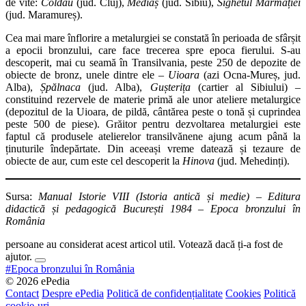
de vite:
Coldău
(jud. Cluj),
Mediaș
(jud. Sibiu),
Sighetul Marmației
(jud. Maramureș).
Cea mai mare înflorire a metalurgiei se constată în perioada de sfârșit
a epocii bronzului, care face trecerea spre epoca fierului. S-au
descoperit, mai cu seamă în Transilvania, peste 250 de depozite de
obiecte de bronz, unele dintre ele –
Uioara
(azi Ocna-Mureș, jud.
Alba),
Șpălnaca
(jud. Alba),
Gușterița
(cartier al Sibiului) –
constituind rezervele de materie primă ale unor ateliere metalurgice
(depozitul de la Uioara, de pildă, cântărea peste o tonă și cuprindea
peste 500 de piese). Grăitor pentru dezvoltarea metalurgiei este
faptul că produsele atelierelor transilvănene ajung acum până la
ținuturile îndepărtate. Din aceeași vreme datează și tezaure de
obiecte de aur, cum este cel descoperit la
Hinova
(jud. Mehedinți).
Sursa:
Manual Istorie VIII (Istoria antică și medie) – Editura
didactică și pedagogică București 1984 – Epoca bronzului în
România
persoane au considerat acest articol util. Votează dacă ți-a fost de
ajutor.
#Epoca bronzului în România
© 2026 ePedia
Contact
Despre ePedia
Politică de confidențialitate
Cookies
Politică
cookie-uri