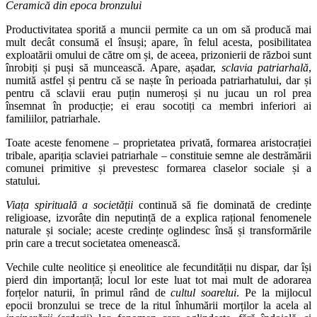
Ceramică din epoca bronzului
Productivitatea sporită a muncii permite ca un om să producă mai
mult decât consumă el însuși; apare, în felul acesta, posibilitatea
exploatării omului de către om și, de aceea, prizonierii de război sunt
înrobiți și puși să muncească. Apare, așadar,
sclavia patriarhală
,
numită astfel și pentru că se naște în perioada patriarhatului, dar și
pentru că sclavii erau puțin numeroși și nu jucau un rol prea
însemnat în producție; ei erau socotiți ca membri inferiori ai
familiilor, patriarhale.
Toate aceste fenomene – proprietatea privată, formarea aristocrației
tribale, apariția sclaviei patriarhale – constituie semne ale destrămării
comunei primitive și prevestesc formarea claselor sociale și a
statului.
Viața spirituală a societății
continuă să fie dominată de credințe
religioase, izvorâte din neputință de a explica rațional fenomenele
naturale și sociale; aceste credințe oglindesc însă și transformările
prin care a trecut societatea omenească.
Vechile culte neolitice și eneolitice ale fecundității nu dispar, dar își
pierd din importanță; locul lor este luat tot mai mult de adorarea
forțelor naturii, în primul rând de
cultul soarelui
. Pe la mijlocul
epocii bronzului se trece de la ritul înhumării morților la acela al