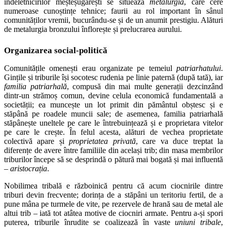
îndeletnicirilor meșteșugărești se situează
metalurgia
, care cere
numeroase cunoștințe tehnice; faurii au rol important în sânul
comunităților vremii, bucurându-se și de un anumit prestigiu. Alături
de metalurgia bronzului înflorește și prelucrarea aurului.
Organizarea social-politică
Comunitățile omenești erau organizate pe temeiul
patriarhatului
.
Gințile și triburile își socotesc rudenia pe linie paternă (după tată), iar
familia patriarhală
, compusă din mai multe generații dezcinzând
dintr-un strămoș comun, devine celula economică fundamentală a
societății; ea muncește un lot primit din pământul obștesc și e
stăpână pe roadele muncii sale; de asemenea, familia patriarhală
stăpânește uneltele pe care le întrebuințează și e proprietara vitelor
pe care le crește. În felul acesta, alături de vechea proprietate
colectivă apare și
proprietatea privată
, care va duce treptat la
diferențe de avere între familiile din același trib; din masa membrilor
triburilor începe să se desprindă o pătură mai bogată și mai influentă
–
aristocrația
.
Nobilimea tribală e războinică pentru că acum ciocnirile dintre
triburi devin frecvente; dorința de a stăpâni un teritoriu fertil, de a
pune mâna pe turmele de vite, pe rezervele de hrană sau de metal ale
altui trib – iată tot atâtea motive de ciocniri armate. Pentru a-și spori
puterea, triburile înrudite se coalizează în vaste
uniuni tribale
,