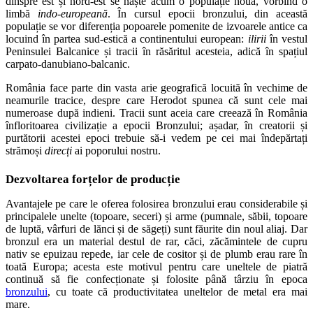
dinspre est și nord-est se naște acum o populație nouă, vorbind o
limbă
indo-europeană
. În cursul epocii bronzului, din această
populație se vor diferenția popoarele pomenite de izvoarele antice ca
locuind în partea sud-estică a continentului european:
ilirii
în vestul
Peninsulei Balcanice și tracii în răsăritul acesteia, adică în spațiul
carpato-danubiano-balcanic.
România face parte din vasta arie geografică locuită în vechime de
neamurile tracice, despre care Herodot spunea că sunt cele mai
numeroase după indieni. Tracii sunt aceia care creează în România
înfloritoarea civilizație a epocii Bronzului; așadar, în creatorii și
purtătorii acestei epoci trebuie să-i vedem pe cei mai îndepărtați
strămoși
direcți
ai poporului nostru.
Dezvoltarea forțelor de producție
Avantajele pe care le oferea folosirea bronzului erau considerabile și
principalele unelte (topoare, seceri) și arme (pumnale, săbii, topoare
de luptă, vârfuri de lănci și de săgeți) sunt făurite din noul aliaj. Dar
bronzul era un material destul de rar, căci, zăcămintele de cupru
nativ se epuizau repede, iar cele de cositor și de plumb erau rare în
toată Europa; acesta este motivul pentru care uneltele de piatră
continuă să fie confecționate și folosite până târziu în epoca
bronzului
, cu toate că productivitatea uneltelor de metal era mai
mare.