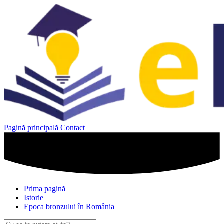
Sari
la
conținut
Pagină principală
Contact
Prima pagină
Istorie
Epoca bronzului în România
Caută