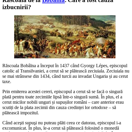
izbucnirii?
Răscoala Bobâlna a început în 1437 când Gyorgy Lépes, episcopul
catolic al Transilvaniei, a cerut să se plătească zeciuiala. Zeciuiala nu
se mai strânsese din 1434, când turcii au invadat Ungaria și au cerut
taxe.
Prin emiterea acestei cereri, episcopul a cerut să se facă o singură
plată pentru toate zecimiile lipsă într-o singură sumă. În plus, el a
cerut micilor nobili unguri și supușilor români – care anterior erau
scutiți de la plata zecimii din cauza credinței lor ortodoxe – să
plătească impozitul.
Când aceşti supuşi nu puteau plăti ceea ce datorau, episcopul i-a
excomunicat. În plus, le-a cerut să plătească folosind o monedă