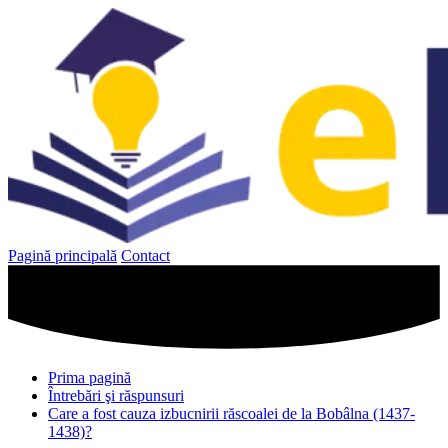
Sari
la
conținut
Pagină principală
Contact
Prima pagină
Întrebări şi răspunsuri
Care a fost cauza izbucnirii răscoalei de la Bobâlna (1437-
1438)?