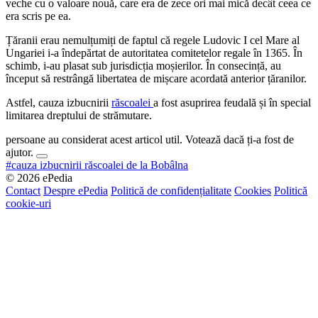
veche cu o valoare nouă, care era de zece ori mai mică decât ceea ce
era scris pe ea.
Țăranii erau nemulțumiți de faptul că regele Ludovic I cel Mare al
Ungariei i-a îndepărtat de autoritatea comitetelor regale în 1365. În
schimb, i-au plasat sub jurisdicția moșierilor. În consecință, au
început să restrângă libertatea de mișcare acordată anterior țăranilor.
Astfel, cauza izbucnirii
răscoalei
a fost asuprirea feudală și în special
limitarea dreptului de strămutare.
persoane au considerat acest articol util. Votează dacă ți-a fost de
ajutor.
#cauza izbucnirii răscoalei de la Bobâlna
© 2026 ePedia
Contact
Despre ePedia
Politică de confidențialitate
Cookies
Politică
cookie-uri