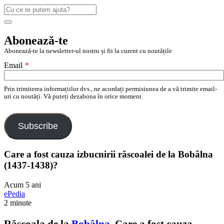
Caută
după:
Search
Abonează-te
Abonează-te la newsletter-ul nostru și fii la curent cu noutățile
Email
*
Prin trimiterea informațiilor dvs., ne acordați permisiunea de a vă trimite email-
uri cu noutăți. Vă puteți dezabona în orice moment.
Subscribe
Care a fost cauza izbucnirii răscoalei de la Bobâlna
(1437-1438)?
Acum 5 ani
ePedia
2 minute
Răscoala de la
Bobâlna
. Care a fost cauza