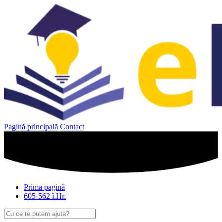
Sari
la
conținut
Pagină principală
Contact
Prima pagină
605-562 î.Hr.
Caută
după: