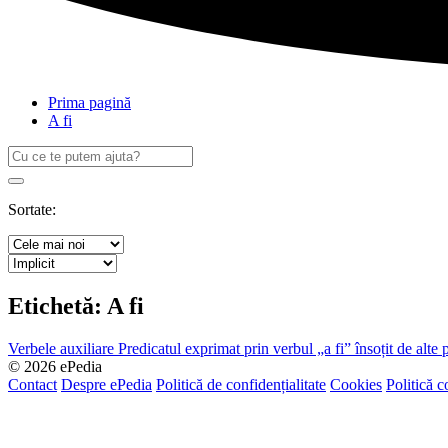
Prima pagină
A fi
Caută
după:
Search
Sortate:
Etichetă:
A fi
Verbele auxiliare
Predicatul exprimat prin verbul „a fi” însoțit de alte 
© 2026 ePedia
Contact
Despre ePedia
Politică de confidențialitate
Cookies
Politică c