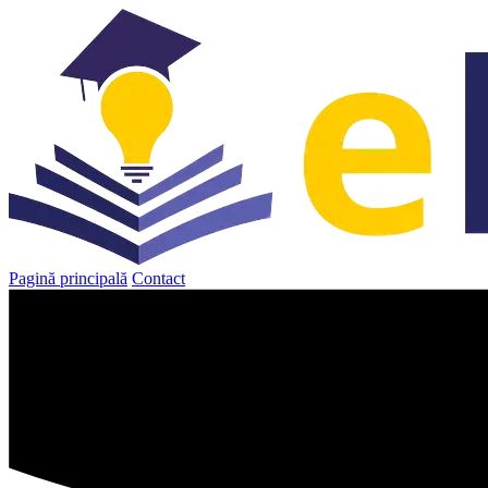
Sari
la
conținut
Pagină principală
Contact