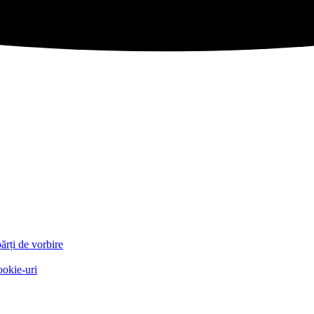
părți de vorbire
ookie-uri