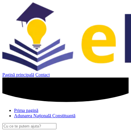
Sari
la
conținut
Pagină principală
Contact
Prima pagină
Adunarea Națională Constituantă
Caută
după: