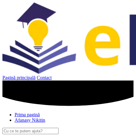
Sari
la
conținut
Pagină principală
Contact
Prima pagină
Afanasy Nikitin
Caută
după: