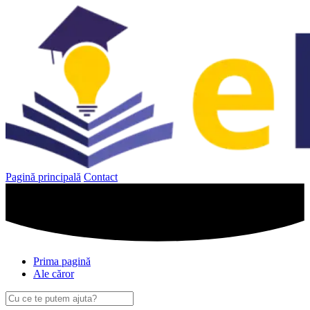
Sari
la
conținut
Pagină principală
Contact
Prima pagină
Ale căror
Caută
după: