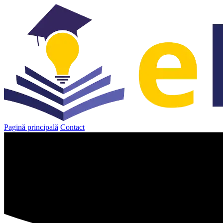
Sari
la
conținut
Pagină principală
Contact