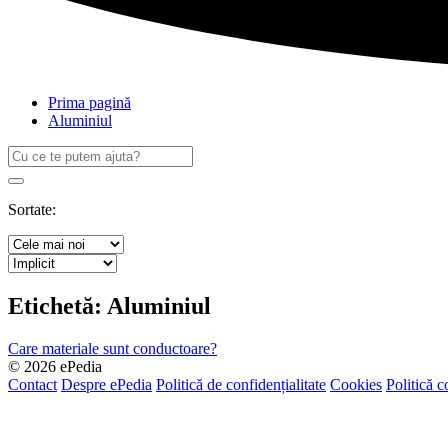
Prima pagină
Aluminiul
Caută
după:
Search
Sortate:
Etichetă:
Aluminiul
Care materiale sunt conductoare?
© 2026 ePedia
Contact
Despre ePedia
Politică de confidențialitate
Cookies
Politică c