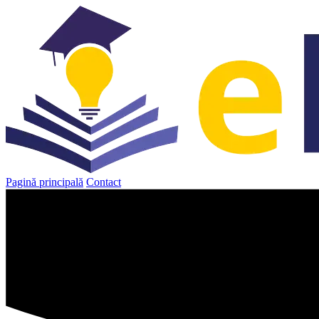
Sari
la
conținut
Pagină principală
Contact