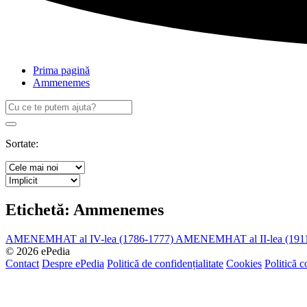
Prima pagină
Ammenemes
Caută
după:
Search
Sortate:
Etichetă:
Ammenemes
AMENEMHAT al IV-lea (1786-1777)
AMENEMHAT al II-lea (1911
© 2026 ePedia
Contact
Despre ePedia
Politică de confidențialitate
Cookies
Politică c