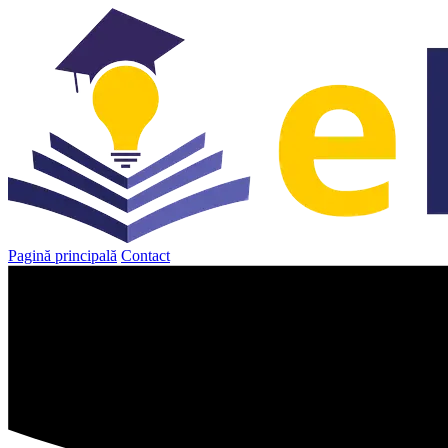
Sari
la
conținut
Pagină principală
Contact