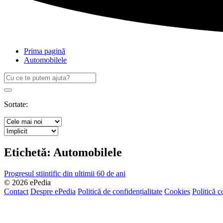
Prima pagină
Automobilele
Caută
după:
Search
Sortate:
Etichetă:
Automobilele
Progresul stiintific din ultimii 60 de ani
© 2026 ePedia
Contact
Despre ePedia
Politică de confidențialitate
Cookies
Politică c