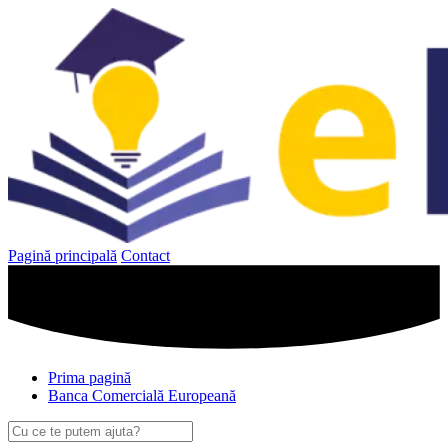
Sari
la
conținut
Pagină principală
Contact
Prima pagină
Banca Comercială Europeană
Caută
după: