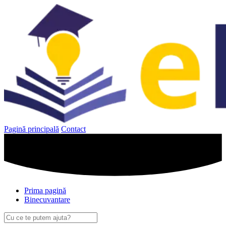
Sari
la
conținut
Pagină principală
Contact
Prima pagină
Binecuvantare
Caută
după: