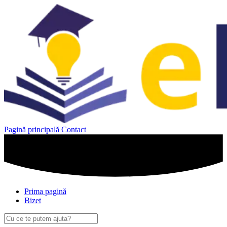
Sari
la
conținut
Pagină principală
Contact
Prima pagină
Bizet
Caută
după: