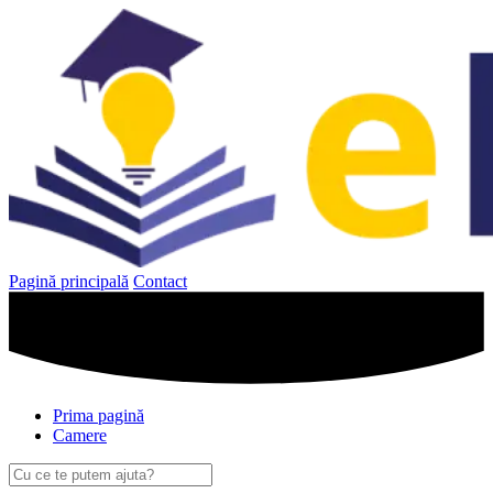
Sari
la
conținut
Pagină principală
Contact
Prima pagină
Camere
Caută
după: