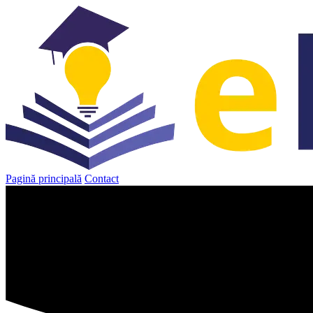
Sari
la
conținut
Pagină principală
Contact