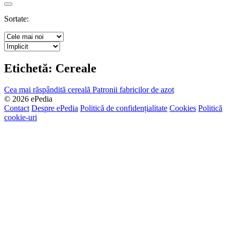
Search
Sortate:
Etichetă:
Cereale
Cea mai răspândită cereală
Patronii fabricilor de azot
© 2026 ePedia
Contact
Despre ePedia
Politică de confidențialitate
Cookies
Politică
cookie-uri