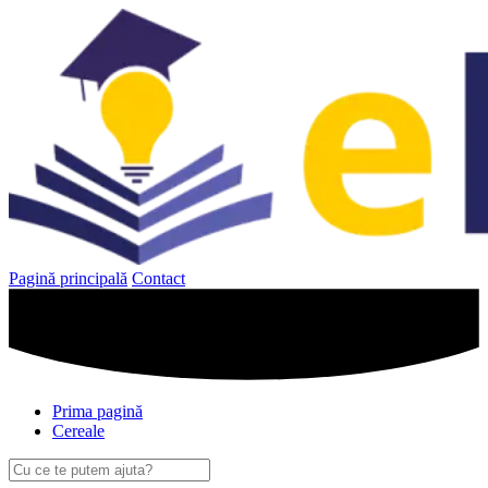
Sari
la
conținut
Pagină principală
Contact
Prima pagină
Cereale
Caută
după: