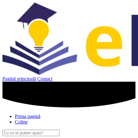
Sari
la
conținut
Pagină principală
Contact
Prima pagină
Coline
Caută
după: