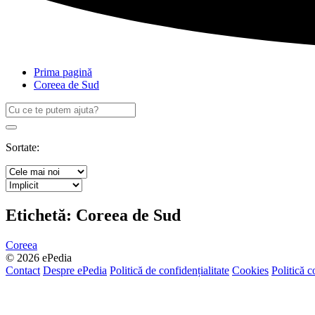
Prima pagină
Coreea de Sud
Caută
după:
Search
Sortate:
Etichetă:
Coreea de Sud
Coreea
© 2026 ePedia
Contact
Despre ePedia
Politică de confidențialitate
Cookies
Politică c