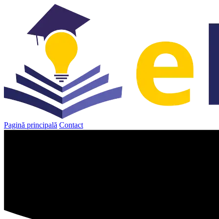
Sari
la
conținut
Pagină principală
Contact