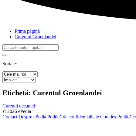
Prima pagină
Curentul Groenlandei
Caută
după:
Search
Sortate:
Etichetă:
Curentul Groenlandei
Curenții oceanici
© 2026 ePedia
Contact
Despre ePedia
Politică de confidențialitate
Cookies
Politică c