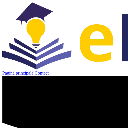
Sari
la
conținut
Pagină principală
Contact