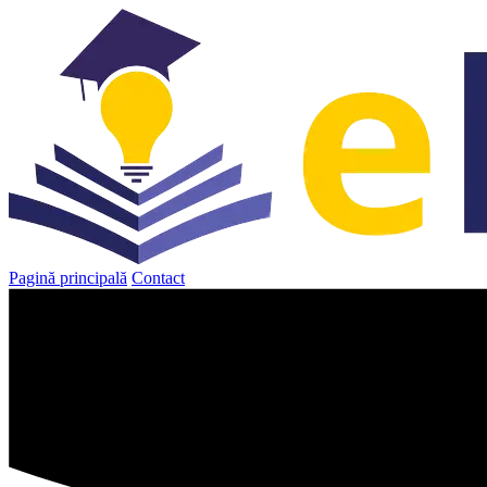
Sari
la
conținut
Pagină principală
Contact