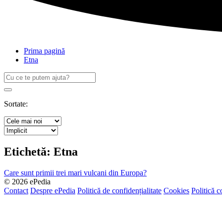
Prima pagină
Etna
Caută
după:
Search
Sortate:
Etichetă:
Etna
Care sunt primii trei mari vulcani din Europa?
© 2026 ePedia
Contact
Despre ePedia
Politică de confidențialitate
Cookies
Politică c