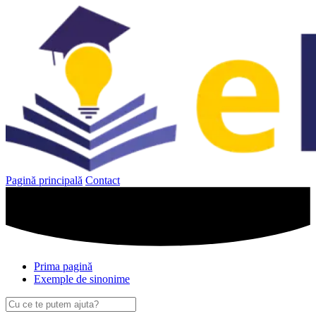
Sari
la
conținut
Pagină principală
Contact
Prima pagină
Exemple de sinonime
Caută
după: