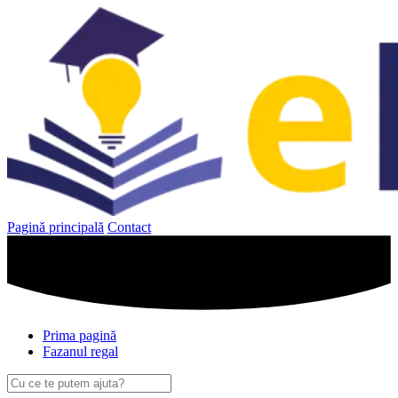
Sari
la
conținut
Pagină principală
Contact
Prima pagină
Fazanul regal
Caută
după: