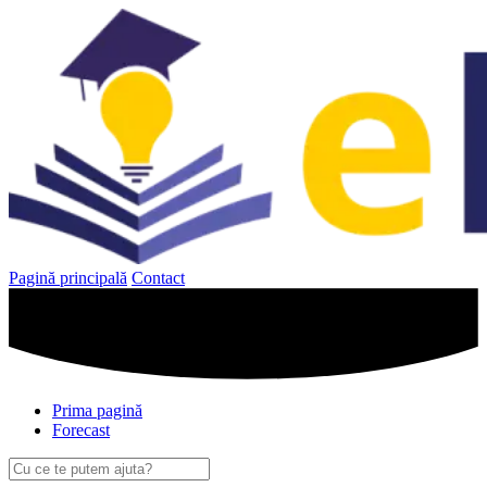
Sari
la
conținut
Pagină principală
Contact
Prima pagină
Forecast
Caută
după: