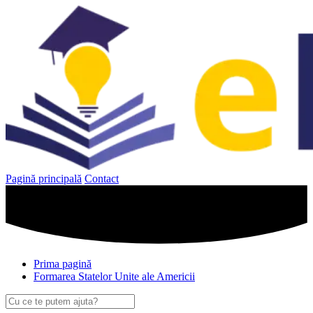
Sari
la
conținut
Pagină principală
Contact
Prima pagină
Formarea Statelor Unite ale Americii
Caută
după: