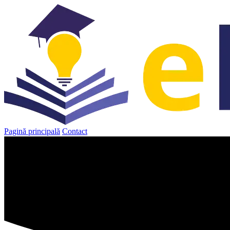
Sari
la
conținut
Pagină principală
Contact