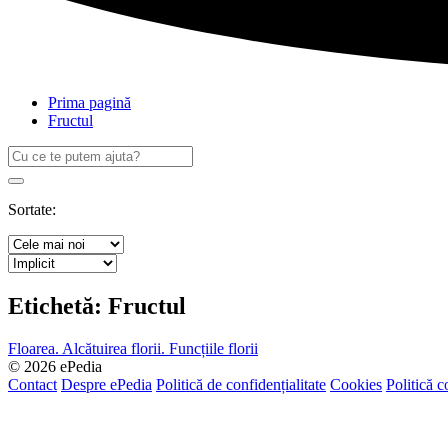
Prima pagină
Fructul
Caută
după:
Search
Sortate:
Etichetă:
Fructul
Floarea. Alcătuirea florii. Funcțiile florii
© 2026 ePedia
Contact
Despre ePedia
Politică de confidențialitate
Cookies
Politică c