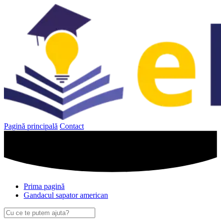
Sari
la
conținut
Pagină principală
Contact
Prima pagină
Gandacul sapator american
Caută
după: